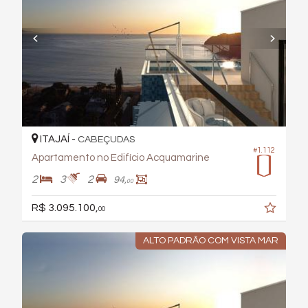
ITAJAÍ -
CABEÇUDAS
#1.112
Apartamento no Edifício Acquamarine
2
3
2
94,
00
R$ 3.095.100,
00
ALTO PADRÃO COM VISTA MAR