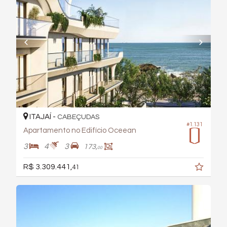
ITAJAÍ -
CABEÇUDAS
#1.131
Apartamento no Edifício Oceean
3
4
3
173,
00
R$ 3.309.441,
41