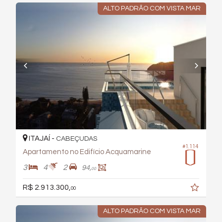
ALTO PADRÃO COM VISTA MAR
ITAJAÍ -
CABEÇUDAS
#1.114
Apartamento no Edifício Acquamarine
3
4
2
94,
00
R$ 2.913.300,
00
ALTO PADRÃO COM VISTA MAR