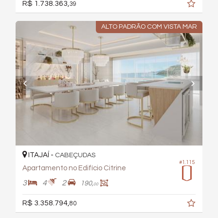
R$ 1.738.363,
39
ALTO PADRÃO COM VISTA MAR
ITAJAÍ -
CABEÇUDAS
#1.115
Apartamento no Edifício Citrine
3
4
2
190,
00
R$ 3.358.794,
80