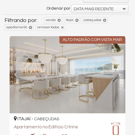
Ordenar por
DATA MAIS RECENTE
Filtrando por:
venda
itajaí
cabeçudas
apartamento
remover todos
ALTO PADRÃO COM VISTA MAR
ITAJAÍ -
CABEÇUDAS
#1.116
Apartamento no Edifício Citrine