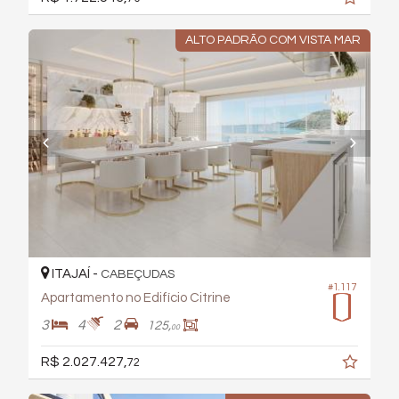
ALTO PADRÃO COM VISTA MAR
ITAJAÍ -
CABEÇUDAS
#1.117
Apartamento no Edifício Citrine
3
4
2
125,
00
R$ 2.027.427,
72