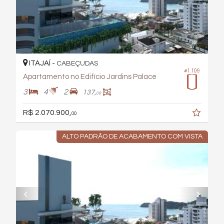
ITAJAÍ -
CABEÇUDAS
#1.109
Apartamento no Edifício Jardins Palace
3
4
2
137,
00
R$ 2.070.900,
00
ALTO PADRÃO DE ACABAMENTO COM VISTA