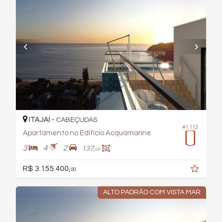
ITAJAÍ -
CABEÇUDAS
#1.113
Apartamento no Edifício Acquamarine
3
4
2
137,
00
R$ 3.155.400,
00
ALTO PADRÃO COM VISTA MAR