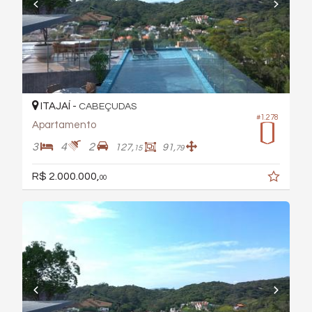
ITAJAÍ -
CABEÇUDAS
#1.278
Apartamento
3
4
2
127,
91,
15
79
R$ 2.000.000,
00