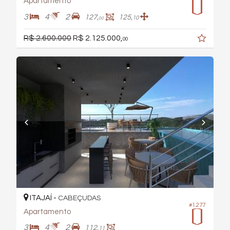
Apartamento
3
4
2
127,
125,
10
00
R$ 2.600.000
R$ 2.125.000,
00
ITAJAÍ -
CABEÇUDAS
#1.277
Apartamento
3
4
2
112,
11