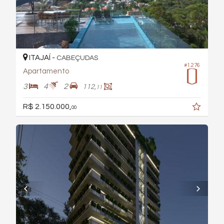
ITAJAÍ -
CABEÇUDAS
#1.276
Apartamento
3
4
2
112,
11
R$ 2.150.000,
00