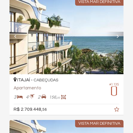
VISTA MAR DEFINITIVA
ITAJAÍ -
CABEÇUDAS
#1.135
Apartamento
3
4
2
156,
00
R$ 2.709.448,
56
VISTA MAR DEFINITIVA