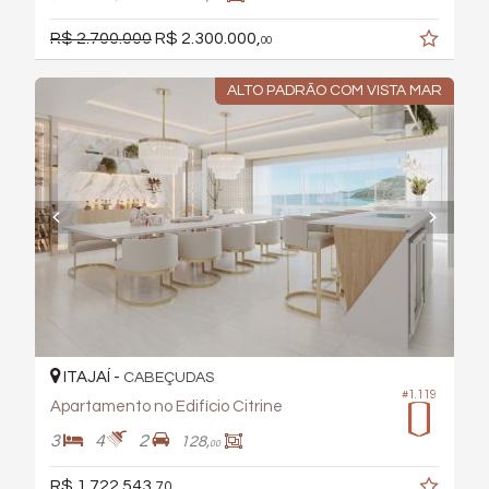
R$ 2.700.000
R$ 2.300.000,
00
ALTO PADRÃO COM VISTA MAR
ITAJAÍ -
CABEÇUDAS
#1.119
Apartamento no Edifício Citrine
3
4
2
128,
00
R$ 1.722.543,
70