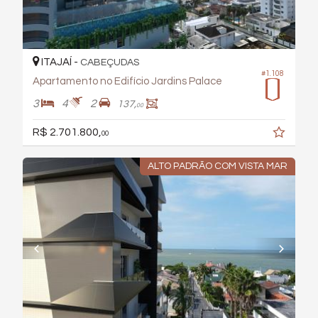
ITAJAÍ -
CABEÇUDAS
#1.108
Apartamento no Edifício Jardins Palace
3
4
2
137,
00
R$ 2.701.800,
00
ALTO PADRÃO COM VISTA MAR