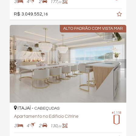
3
4
2
177,
00
R$ 3.049.552,
16
ALTO PADRÃO COM VISTA MAR
ITAJAÍ -
CABEÇUDAS
#1.118
Apartamento no Edifício Citrine
3
4
2
130,
00