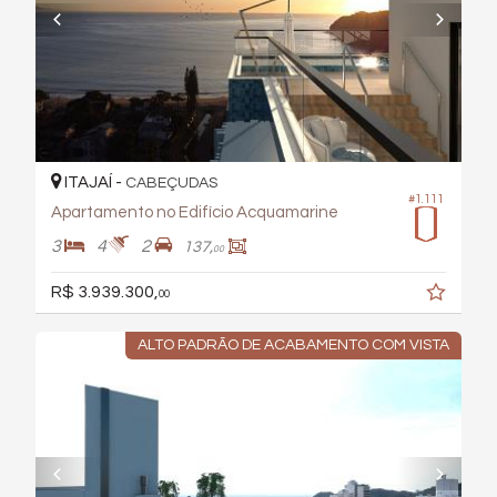
ITAJAÍ -
CABEÇUDAS
#1.111
Apartamento no Edifício Acquamarine
3
4
2
137,
00
R$ 3.939.300,
00
ALTO PADRÃO DE ACABAMENTO COM VISTA