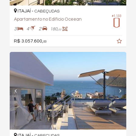
ITAJAÍ -
CABEÇUDAS
#1.133
Apartamento no Edifício Oceean
3
4
2
180,
00
R$ 3.057.600,
00
ITAJAÍ -
CABEÇUDAS