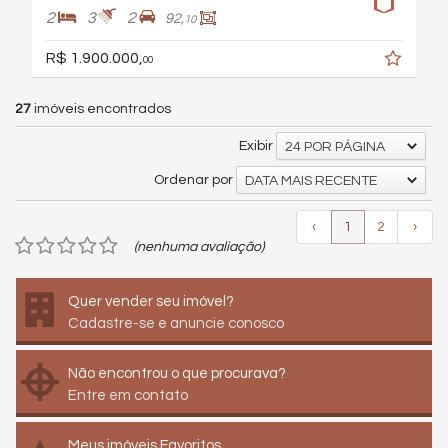
2
3
2
92,
10
R$ 1.900.000,
00
27
imóveis encontrados
Exibir
24 POR PÁGINA
Ordenar por
DATA MAIS RECENTE
‹
1
2
›
(nenhuma avaliação)
Quer vender seu imóvel?
Cadastre-se e anuncie conosco
Não encontrou o que procurava?
Entre em contato
Meus imóveis Favoritos