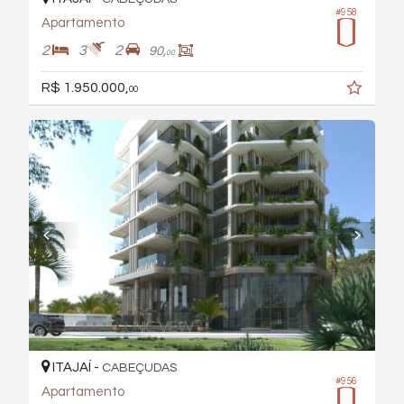
#958
Apartamento
2
3
2
90,
00
R$ 1.950.000,
00
ITAJAÍ -
CABEÇUDAS
#956
Apartamento