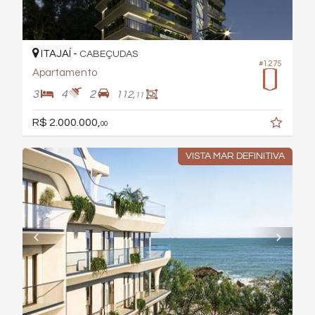
ITAJAÍ -
CABEÇUDAS
#1.275
Apartamento
3
4
2
112,
11
R$ 2.000.000,
00
VISTA MAR DEFINITIVA