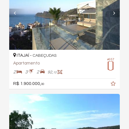
ITAJAÍ -
CABEÇUDAS
#957
Apartamento
2
3
2
92,
10
R$ 1.900.000,
00