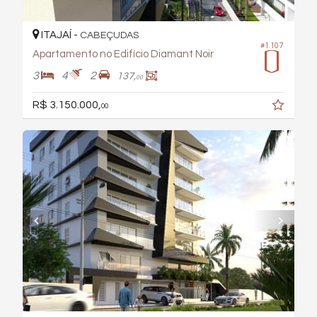
ITAJAÍ -
CABEÇUDAS
#1.107
Apartamento no Edifício Diamant Noir
3
4
2
137,
00
R$ 3.150.000,
00