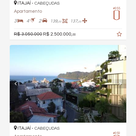
ITAJAÍ -
CABEÇUDAS
#955
Apartamento
3
4
2
139,
137,
00
00
R$ 3.050.000
R$ 2.500.000,
00
ITAJAÍ -
CABEÇUDAS
#959