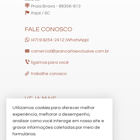
Praia Brava - 88306-813
Itajaí /
SC
FALE CONOSCO
(47) 9.9254-2412 (WhatsApp)
comercial@jeancarloexclusive.com.br
ligamos para você
trabalhe conosco
VEJA MAIS
Utilizamos
cookies
para oferecer melhor
receba nosso newsletter
experiência, melhorar o desempenho,
indicadores financeiros
analisar como você interage em nosso site e
gravar informações coletadas por meio de
cadastre seu imóvel
formulários.