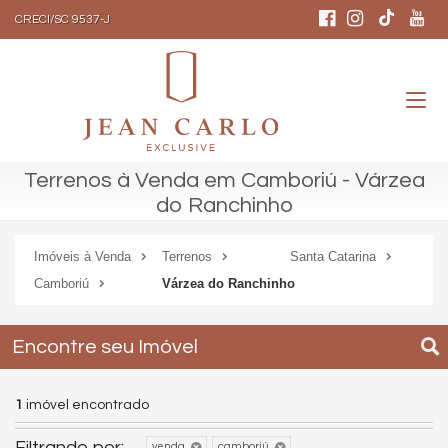
CRECI/SC 9537-J
Terrenos à Venda em Camboriú - Várzea
do Ranchinho
Imóveis à Venda
Terrenos
Santa Catarina
Camboriú
Várzea do Ranchinho
Encontre seu Imóvel
1
imóvel encontrado
Filtrando por:
venda
camboriú