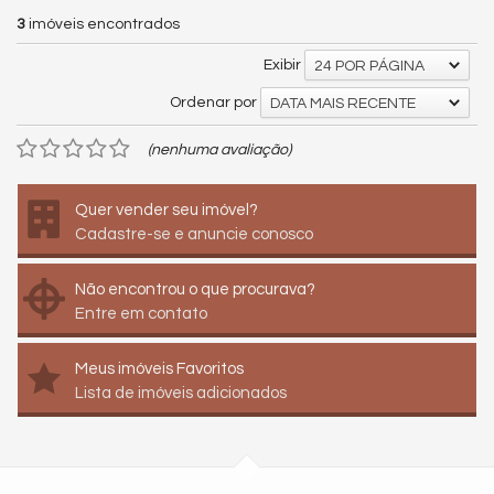
3
imóveis encontrados
Exibir
24 POR PÁGINA
Ordenar por
DATA MAIS RECENTE
(nenhuma avaliação)
Quer vender seu imóvel?
Cadastre-se e anuncie conosco
Não encontrou o que procurava?
Entre em contato
Meus imóveis Favoritos
Lista de imóveis adicionados