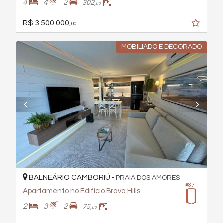
4
4
2
302,
00
R$ 3.500.000,
00
MOBILIADO E DECORADO
BALNEÁRIO CAMBORIÚ -
PRAIA DOS AMORES
#871
Apartamento no Edifício Brava Hills
2
3
2
75,
00