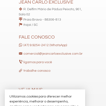
JEAN CARLO EXCLUSIVE
R. Delfim Mário de Pádua Peixoto, 901,
Sala 02
Praia Brava - 88306-813
Itajaí /
SC
FALE CONOSCO
(47) 9.9254-2412 (WhatsApp)
comercial@jeancarloexclusive.com.br
ligamos para você
trabalhe conosco
VEJA MAIS
Utilizamos
cookies
para oferecer melhor
receba nosso newsletter
experiência, melhorar o desempenho,