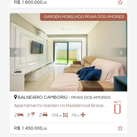
R$ 1.600.000,
00
GARDEN MOBILIADO PRAIA DOS AMORES
BALNEÁRIO CAMBORIÚ -
PRAIA DOS AMORES
#671
Apartamento Garden no Residencial Brava Hills
2
3
2
104,
74,
00
00
R$ 1.450.000,
00