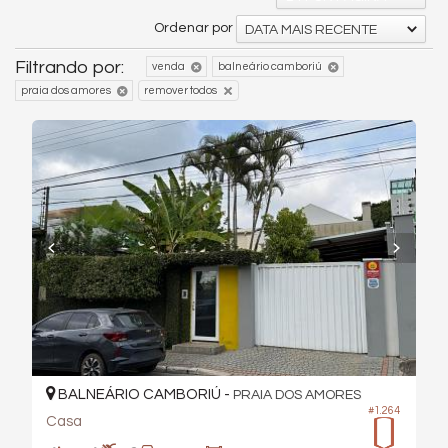
Ordenar por
DATA MAIS RECENTE
Filtrando por:
venda
balneário camboriú
praia dos amores
remover todos
BALNEÁRIO CAMBORIÚ -
PRAIA DOS AMORES
#1.264
Casa