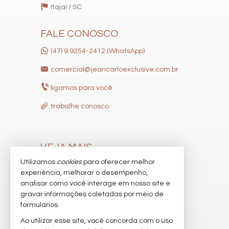
Itajaí /
SC
FALE CONOSCO
(47) 9.9254-2412 (WhatsApp)
comercial@jeancarloexclusive.com.br
ligamos para você
trabalhe conosco
VEJA MAIS
Utilizamos
cookies
para oferecer melhor
receba nosso newsletter
experiência, melhorar o desempenho,
indicadores financeiros
analisar como você interage em nosso site e
gravar informações coletadas por meio de
cadastre seu imóvel
formulários.
imóveis favoritos
Ao utilizar esse site, você concorda com o uso