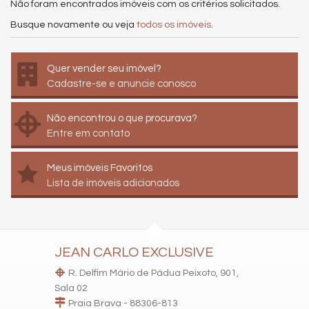
Não foram encontrados imóveis com os critérios solicitados.
Busque novamente ou veja
todos os imóveis
.
Quer vender seu imóvel?
Cadastre-se e anuncie conosco
Não encontrou o que procurava?
Entre em contato
Meus imóveis Favoritos
Lista de imóveis adicionados
JEAN CARLO EXCLUSIVE
R. Delfim Mário de Pádua Peixoto, 901,
Sala 02
Praia Brava - 88306-813