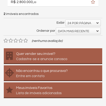
R$ 2.800.000,
00
2
imóveis encontrados
Exibir
24 POR PÁGINA
Ordenar por
DATA MAIS RECENTE
(nenhuma avaliação)
Quer vender seu imóvel?
Cadastre-se e anuncie conosco
Não encontrou o que procurava?
Entre em contato
Meus imóveis Favoritos
Lista de imóveis adicionados