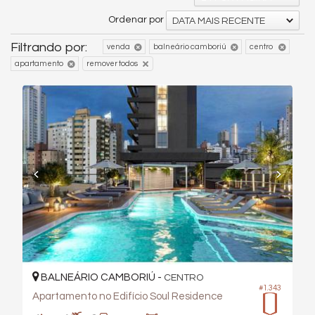
Ordenar por
DATA MAIS RECENTE
Filtrando por:
venda
balneário camboriú
centro
apartamento
remover todos
BALNEÁRIO CAMBORIÚ -
CENTRO
#1.343
Apartamento no Edifício Soul Residence