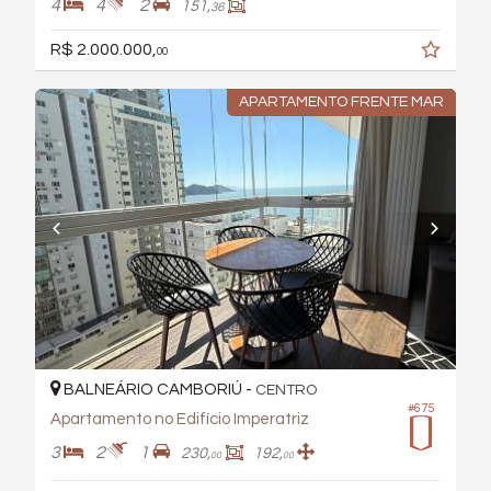
4
4
2
151,
36
R$ 2.000.000,
00
APARTAMENTO FRENTE MAR
BALNEÁRIO CAMBORIÚ -
CENTRO
#675
Apartamento no Edifício Imperatriz
3
2
1
230,
192,
00
00