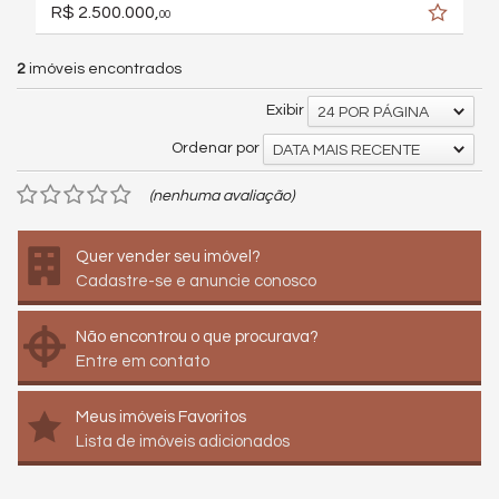
R$ 2.500.000,
00
2
imóveis encontrados
Exibir
24 POR PÁGINA
Ordenar por
DATA MAIS RECENTE
(nenhuma avaliação)
Quer vender seu imóvel?
Cadastre-se e anuncie conosco
Não encontrou o que procurava?
Entre em contato
Meus imóveis Favoritos
Lista de imóveis adicionados