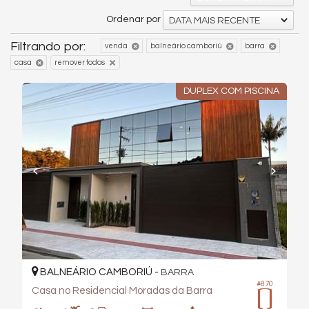
Ordenar por
DATA MAIS RECENTE
Filtrando por:
venda
balneário camboriú
barra
casa
remover todos
DUPLEX COM PISCINA
BALNEÁRIO CAMBORIÚ -
BARRA
#870
Casa no Residencial Moradas da Barra