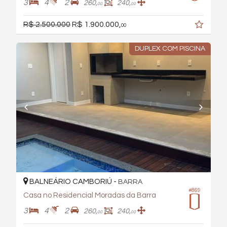
3
4
2
260,
240,
00
00
R$ 2.500.000
R$ 1.900.000,
00
DUPLEX COM PISCINA
BALNEÁRIO CAMBORIÚ -
BARRA
#869
Casa no Residencial Moradas da Barra
3
4
2
260,
240,
00
00