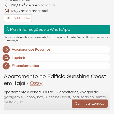
120,
m² de área privativa
27
120,
m² de área total
27
R$ 1.500.000,
00
Mais Informações via WhatsApp
Os preços, disponibilidades e condições de pagamento poderão ser alterados sem prévia
comunicação.
Adicionar aos Favoritos
Imprimir
Financiamentos
Apartamento no Edifício Sunshine Coast
em Itajaí -
Ozzy
Apartamento à venda, 1 suíte + 2 dormitórios, 2 vagas de
garagem e 1 hobby box, Sunshine Coast, localizado no Centro
de Itajaí/SC.
Continuar Lendo...
O Sunshine Coast redefine a experiência de moradia em Itajaí.