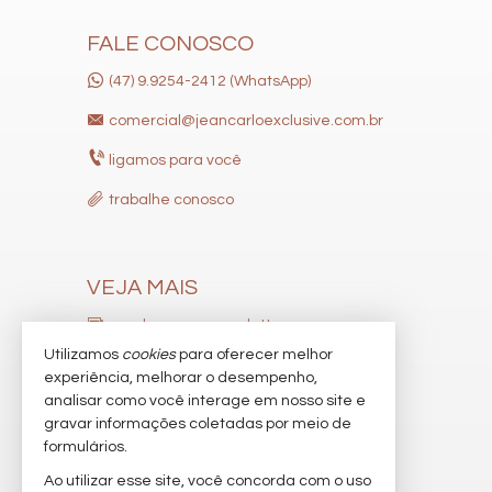
Rua Herculano Correa
Centro
FALE CONOSCO
Itajaí /
SC
(47) 9.9254-2412 (WhatsApp)
comercial@jeancarloexclusive.com.br
ligamos para você
trabalhe conosco
VEJA MAIS
receba nosso newsletter
Utilizamos
cookies
para oferecer melhor
indicadores financeiros
experiência, melhorar o desempenho,
analisar como você interage em nosso site e
cadastre seu imóvel
gravar informações coletadas por meio de
imóveis favoritos
formulários.
Ao utilizar esse site, você concorda com o uso
mapa de imóveis