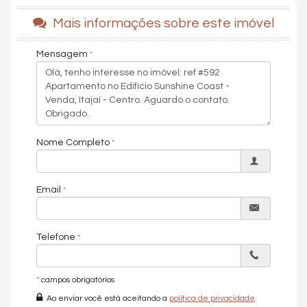
Com arquitetura moderna e localização privilegiada, o
empreendimento oferece conforto e qualidade de vida. Cada
Mais informações sobre este imóvel
detalhe foi pensado para harmonizar com a cidade,
proporcionando uma vida prática e agradável em um ambiente
Mensagem
sofisticado.
Com uma área privativa de 120,27m², o apartamento conta
com 1 suíte, 2 dormitórios, lavabo, área de serviço separada,
living com cozinha, sala de estar e jantar, sacada com
churrasqueira à carvão e uma sacada na suíte. Acompanham o
apartamento 2 vagas de garagens individuais e 1 hobby box. O
Nome Completo
apartamento será entregue com porcelanato de alto padrão
nas áreas sociais e molhadas, vinílicos nas áreas íntimas, infra
para ar condicionado split e teto rebaixado em gesso.
Email
Área de lazer será entregue totalmente mobiliada, equipada,
climatizada e decorada pela construtora. Nele terão:
- Piscina
Telefone
- Academia
- Salão de festas
*
campos obrigatórios
- Salão gourmet
Ao enviar você está aceitando a
política de privacidade
.