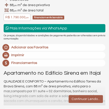
88,
m² de área privativa
00
88,
m² de área total
00
R$ 1.790.000,
financiamento bancário
00
Mais Informações via WhatsApp
Os preços, disponibilidades e condições de pagamento poderão ser alterados sem prévia
comunicação.
Adicionar aos Favoritos
Imprimir
Financiamentos
Apartamento no Edifício Sirena em Itajaí
QUALIDADE E CONFORTO – Apartamento no Edifício Torres da
Brava Sirena, com 88 m² de área privativa, vista para o
mar,composto por 01 suíte + 02 dormitórios, banheiro social,
living integrado com sala de estar e sala de jantar, cozinha,
Continuar Lendo...
sacada com churrasqueira a carvão, área de serviço e 01 vaga
dupla de garagem.