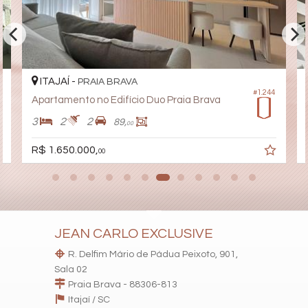
Portão Eletrônico
Brinquedoteca
Quiosque Externo
Automação Predial
Piscina Infantil
Bicicletário
Câmeras de Segurança
ITAJAÍ -
PRAIA BRAVA
Elevador
#1.244
Apartamento no Edifício Duo Praia Brava
Pet Place
Coworking
3
2
2
89,
00
Espaço Zen
Sala de Reunião
R$ 1.650.000,
00
Entrada para Banhistas
Hall Decorado e Mobiliado
Lounge
Estar Social
Acessibilidade para PNE
Hidromassagem
JEAN CARLO EXCLUSIVE
R. Delfim Mário de Pádua Peixoto, 901,
Sala 02
Praia Brava - 88306-813
Itajaí /
SC