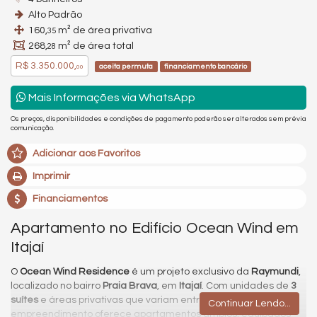
Alto Padrão
160,
m² de área privativa
35
268,
m² de área total
28
R$ 3.350.000,
aceita permuta
financiamento bancário
00
Mais Informações via WhatsApp
Os preços, disponibilidades e condições de pagamento poderão ser alterados sem prévia
comunicação.
Adicionar aos Favoritos
Imprimir
Financiamentos
Apartamento no Edifício Ocean Wind em
Itajaí
O
Ocean Wind Residence
é um projeto exclusivo da
Raymundi
,
localizado no bairro
Praia Brava
, em
Itajaí
. Com unidades de
3
suítes
e áreas privativas que variam entre
136 m² e 168 m²
, o
Continuar Lendo...
empreendimento oferece apartamentos amplos, equipados