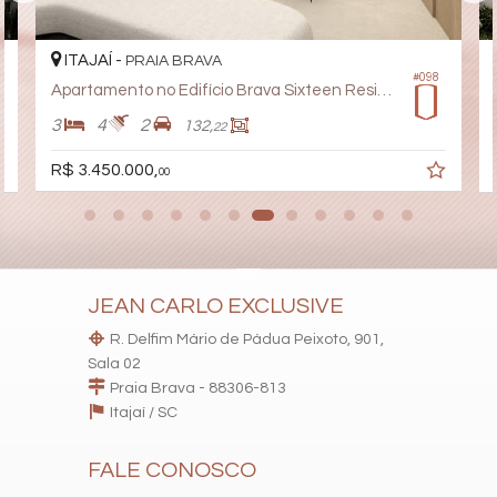
Lounge
Acessibilidade para PNE
Hidromassagem
ITAJAÍ -
PRAIA BRAVA
#098
Apartamento no Edifício Brava Sixteen Residence
3
4
2
132,
22
R$ 3.450.000,
00
JEAN CARLO EXCLUSIVE
R. Delfim Mário de Pádua Peixoto, 901,
Sala 02
Praia Brava - 88306-813
Itajaí /
SC
FALE CONOSCO