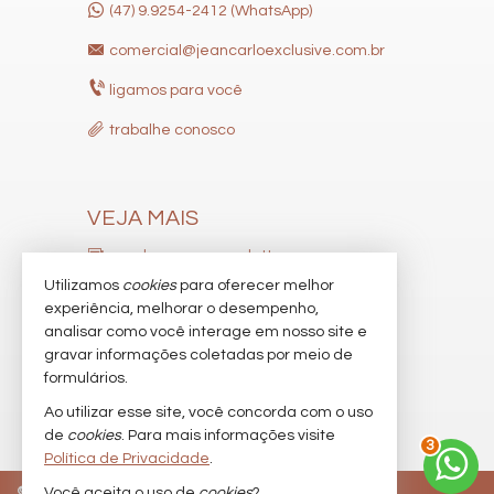
(47) 9.9254-2412 (WhatsApp)
comercial@jeancarloexclusive.com.br
ligamos para você
trabalhe conosco
VEJA MAIS
receba nosso newsletter
Utilizamos
cookies
para oferecer melhor
indicadores financeiros
experiência, melhorar o desempenho,
analisar como você interage em nosso site e
cadastre seu imóvel
gravar informações coletadas por meio de
imóveis favoritos
formulários.
Ao utilizar esse site, você concorda com o uso
mapa de imóveis
de
cookies
. Para mais informações visite
3
Política de Privacidade
.
©
2026
CRECI/SC 9537-J
Política de Privacidade
Você aceita o uso de
cookies
?