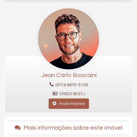
com grandes janelas que proporcionam excelente iluminação
natural e ventilação cruzada.
Os diferenciais incluem ambientes integrados como a cozinha
e a sala de estar, sacadas com churrasqueira a carvão e vista
panorâmica para o mar, suítes com espaço para closet, hobby
box e opções de 2 ou 3 vagas na garagem. A infraestrutura
contempla preparação para ar-condicionado, aspiração
central e automação no living, assegurando conforto e
tecnologia. Além disso, sua localização estratégica coloca você
próximo a mercados, lojas, restaurantes e escolas.
Nas áreas comuns, o
Ocean Wind Residence
oferece 2
Jean Carlo Boscaini
pavimentos dedicados ao lazer, com destaque para:
(47) 9.9975-5156
Piscinas adulto e infantil, além de uma piscina aquecida;
CRECI 9537J
Playground e brinquedoteca para as crianças;
Spa e sauna para momentos de relaxamento;
mais imóveis
Dois salões de festas e um espaço gourmet ideal para
receber convidados;
Academia completa para treinos diários.
Mais informações sobre este imóvel
160,61² de área privativa