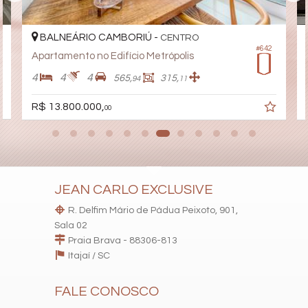
BALNEÁRIO CAMBORIÚ -
CENTRO
#642
Apartamento no Edifício Metrópolis
4
4
4
565,
315,
94
11
R$ 13.800.000,
00
JEAN CARLO EXCLUSIVE
R. Delfim Mário de Pádua Peixoto, 901,
Sala 02
Praia Brava - 88306-813
Itajaí /
SC
FALE CONOSCO