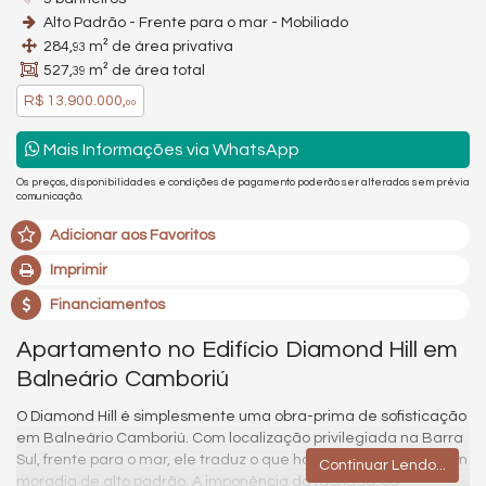
Alto Padrão - Frente para o mar - Mobiliado
284,
m² de área privativa
93
527,
m² de área total
39
R$ 13.900.000,
00
Mais Informações via WhatsApp
Os preços, disponibilidades e condições de pagamento poderão ser alterados sem prévia
comunicação.
Adicionar aos Favoritos
Imprimir
Financiamentos
Apartamento no Edifício Diamond Hill em
Balneário Camboriú
O Diamond Hill é simplesmente uma obra-prima de sofisticação
em Balneário Camboriú. Com localização privilegiada na Barra
Sul, frente para o mar, ele traduz o que há de mais exclusivo em
Continuar Lendo...
moradia de alto padrão. A imponência da fachada, os