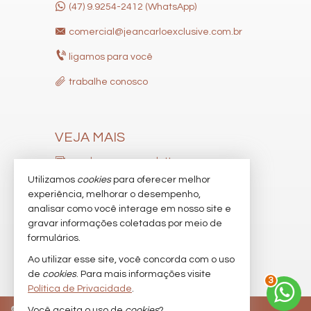
(47) 9.9254-2412 (WhatsApp)
comercial@jeancarloexclusive.com.br
ligamos para você
trabalhe conosco
VEJA MAIS
receba nosso newsletter
Utilizamos
cookies
para oferecer melhor
indicadores financeiros
experiência, melhorar o desempenho,
analisar como você interage em nosso site e
cadastre seu imóvel
gravar informações coletadas por meio de
imóveis favoritos
formulários.
Ao utilizar esse site, você concorda com o uso
mapa de imóveis
de
cookies
. Para mais informações visite
3
Política de Privacidade
.
©
2026
CRECI/SC 9537-J
Política de Privacidade
Você aceita o uso de
cookies
?