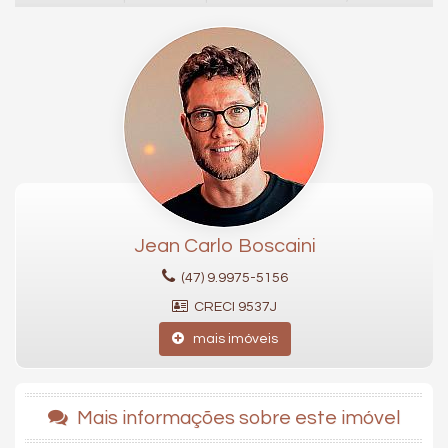
acabamentos refinados e a vista panorâmica do oceano fazem
dele não apenas um imóvel, mas um verdadeiro símbolo de
status e bom gosto.
Cada detalhe do projeto foi pensado para proporcionar
conforto, privacidade e luxo: desde os apartamentos amplos
com 3 ou 4 suítes até a área de lazer completa digna de um
resort cinco estrelas. Viver no Diamond Hill é viver com requinte,
em um ambiente seguro, moderno e valorizado, onde cada
nascer do sol à beira-mar vira parte da sua rotina.
É o lugar ideal para quem busca mais do que um imóvel —
busca um estilo de vida elevado.
Jean Carlo Boscaini
(47) 9.9975-5156
284.93 área privativa em m²;
4 Total de dormitórios;
CRECI 9537J
5 Total de banheiros;
mais imóveis
4 Total de garagens;
4 Nº de suítes.
Características do Imóvel
Ar Condicionado
Mais informações sobre este imóvel
Churrasqueira
Piso Porcelanato