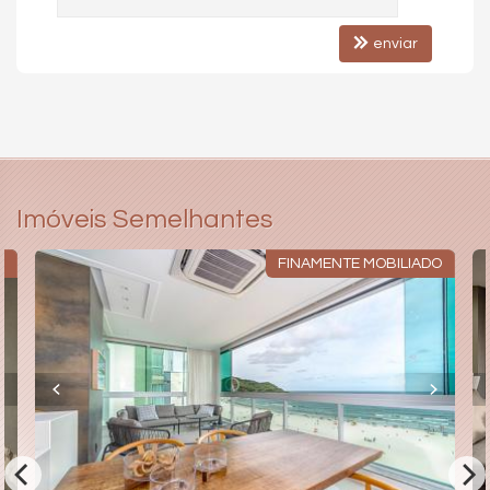
Pìscina Térmica
Hidromassagem
enviar
Imóveis Semelhantes
R
FINAMENTE MOBILIADO