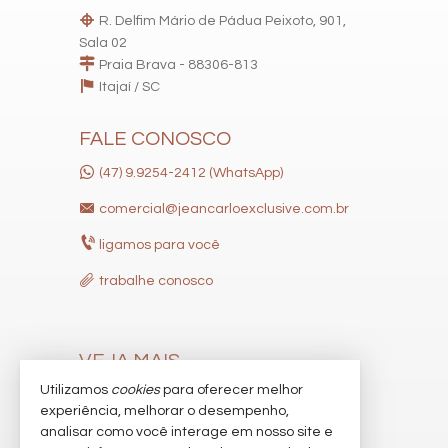
R. Delfim Mário de Pádua Peixoto, 901,
Sala 02
Praia Brava - 88306-813
Itajaí /
SC
FALE CONOSCO
(47) 9.9254-2412 (WhatsApp)
comercial@jeancarloexclusive.com.br
ligamos para você
trabalhe conosco
VEJA MAIS
Utilizamos
cookies
para oferecer melhor
receba nosso newsletter
experiência, melhorar o desempenho,
indicadores financeiros
analisar como você interage em nosso site e