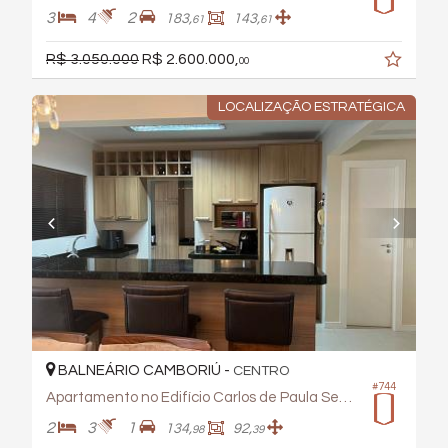
3
4
2
183,
143,
61
61
R$ 3.050.000
R$ 2.600.000,
00
LOCALIZAÇÃO ESTRATÉGICA
BALNEÁRIO CAMBORIÚ -
CENTRO
#744
Apartamento no Edifício Carlos de Paula Seara
2
3
1
134,
92,
98
39