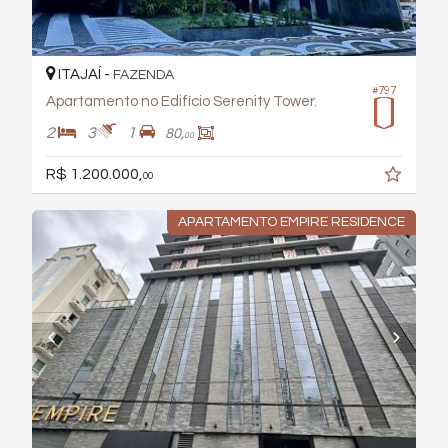
ITAJAÍ -
FAZENDA
#797
Apartamento no Edifício Serenity Tower.
2
3
1
80,
00
R$ 1.200.000,
00
APARTAMENTO EMPIRE RESIDENCE