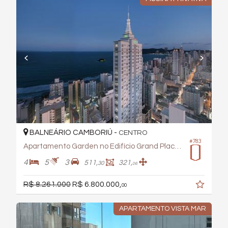
BALNEÁRIO CAMBORIÚ -
CENTRO
#783
Apartamento Garden no Edifício Grand Place Tower
4
5
3
511,
321,
30
06
R$ 8.261.000
R$ 6.800.000,
00
APARTAMENTO VISTA MAR