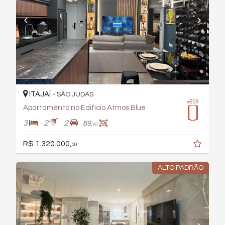
ITAJAÍ -
SÃO JUDAS
#808
Apartamento no Edifício Atmos Blue
3
2
2
89,
00
R$ 1.320.000,
00
ALTO PADRÃO