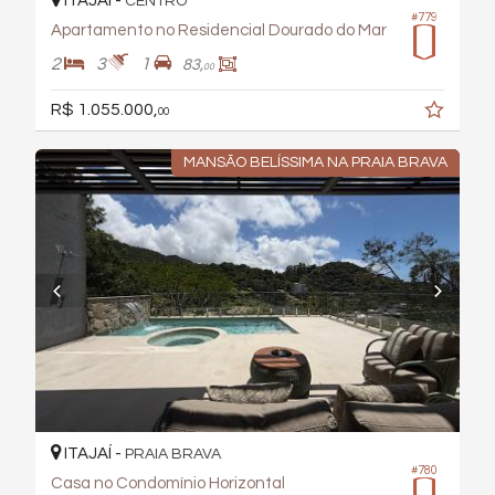
ITAJAÍ -
CENTRO
#779
Apartamento no Residencial Dourado do Mar
2
3
1
83,
00
R$ 1.055.000,
00
MANSÃO BELÍSSIMA NA PRAIA BRAVA
ITAJAÍ -
PRAIA BRAVA
#780
Casa no Condomínio Horizontal