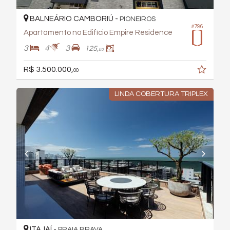
BALNEÁRIO CAMBORIÚ -
PIONEIROS
#796
Apartamento no Edifício Empire Residence
3
4
3
125,
00
R$ 3.500.000,
00
LINDA COBERTURA TRIPLEX
ITAJAÍ -
PRAIA BRAVA