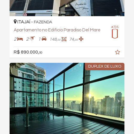
ITAJAÍ -
FAZENDA
#735
Apartamento no Edifício Paradiso Del Mare
2
2
1
148,
74,
00
00
R$ 890.000,
00
DUPLEX DE LUXO