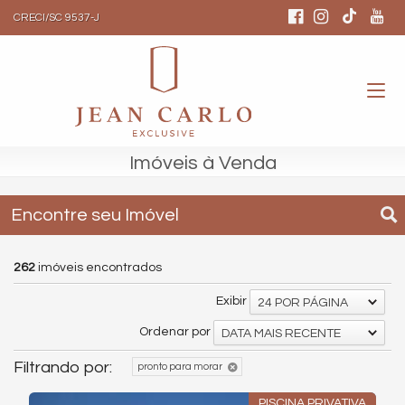
CRECI/SC 9537-J
Imóveis à Venda
Encontre seu Imóvel
262
imóveis encontrados
Exibir
24 POR PÁGINA
Ordenar por
DATA MAIS RECENTE
Filtrando por:
pronto para morar
PISCINA PRIVATIVA