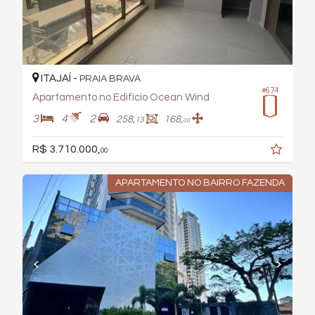
ITAJAÍ -
PRAIA BRAVA
#674
Apartamento no Edifício Ocean Wind
3
4
2
258,
168,
13
00
R$ 3.710.000,
00
APARTAMENTO NO BAIRRO FAZENDA