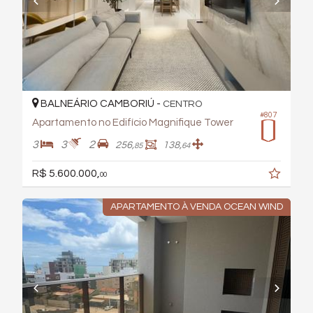
BALNEÁRIO CAMBORIÚ -
CENTRO
#807
Apartamento no Edifício Magnifique Tower
3
3
2
256,
138,
85
64
R$ 5.600.000,
00
APARTAMENTO À VENDA OCEAN WIND