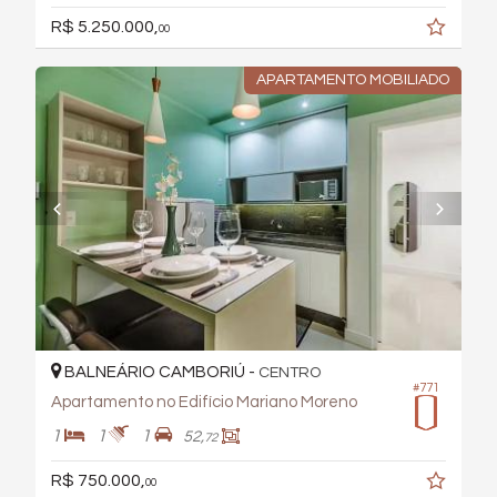
R$ 5.250.000,
00
APARTAMENTO MOBILIADO
BALNEÁRIO CAMBORIÚ -
CENTRO
#771
Apartamento no Edifício Mariano Moreno
1
1
1
52,
72
R$ 750.000,
00