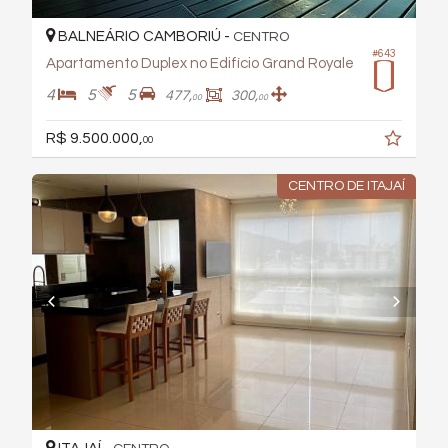
BALNEÁRIO CAMBORIÚ -
CENTRO
#643
Apartamento Duplex no Edifício Grand Royale
4
5
5
477,
300,
00
00
R$ 9.500.000,
00
CENTRO DE ITAJAÍ