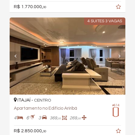
R$ 1.770.000,
00
4 SUITES 3 VAGAS
ITAJAÍ -
CENTRO
#614
Apartamento no Edifício Ariribá
4
6
3
369,
269,
00
00
R$ 2.850.000,
00