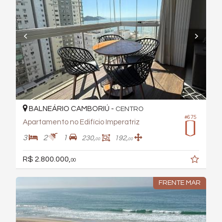
BALNEÁRIO CAMBORIÚ -
CENTRO
#675
Apartamento no Edifício Imperatriz
3
2
1
230,
192,
00
00
R$ 2.800.000,
00
FRENTE MAR