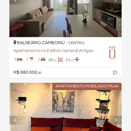
BALNEÁRIO CAMBORIÚ -
CENTRO
#596
Apartamento no Edificio General Artigas
1
1
1
66,
54,
00
00
R$ 680.000,
00
APARTAMENTO MOBILIADO ITAJAI