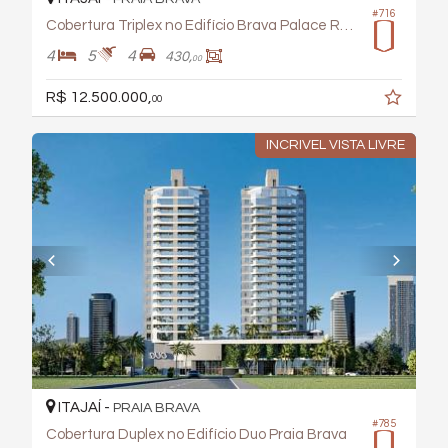
#716
Cobertura Triplex no Edifício Brava Palace Residence
4
5
4
430,
00
R$ 12.500.000,
00
INCRIVEL VISTA LIVRE
ITAJAÍ -
PRAIA BRAVA
#785
Cobertura Duplex no Edifício Duo Praia Brava