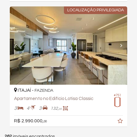
LOCALIZAÇÃO PRIVILEGIADA
ITAJAÍ -
FAZENDA
#751
Apartamento no Edifício Lotisa Classic
3
4
3
132,
00
R$ 2.990.000,
00
262
imóveis encontrados