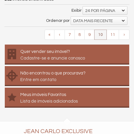
Exibir
24 POR PÁGINA
Ordenar por
DATA MAIS RECENTE
«
‹
7
8
9
10
11
›
Quer vender seu imóvel?
Cadastre-se e anuncie conosco
Não encontrou o que procurava?
Entre em contato
Meus imóveis Favoritos
Lista de imóveis adicionados
JEAN CARLO EXCLUSIVE