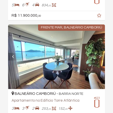
5
6
4
834,
00
R$ 11.900.000,
00
FRENTE MAR, BALNEÁRIO CAMBORIÚ
BALNEÁRIO CAMBORIÚ -
BARRA NORTE
#623
Apartamento no Edifício Torre Atlântica
3
3
2
253,
152,
00
00