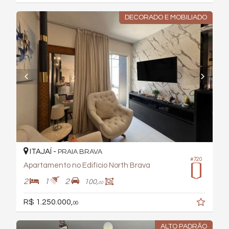
DECORADO E MOBILIADO
ITAJAÍ -
PRAIA BRAVA
#720
Apartamento no Edifício North Brava
2
1
2
100,
00
R$ 1.250.000,
00
ALTO PADRÃO