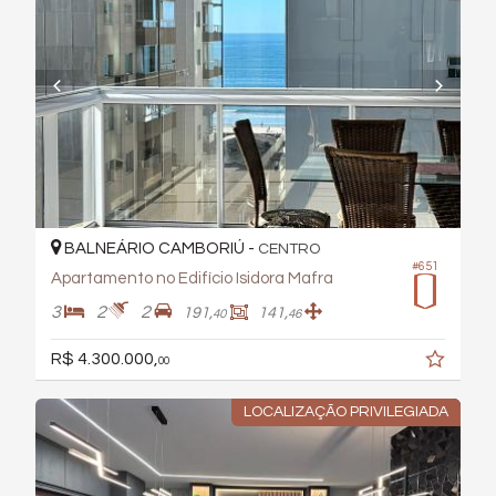
BALNEÁRIO CAMBORIÚ -
CENTRO
#651
Apartamento no Edifício Isidora Mafra
3
2
2
191,
141,
40
46
R$ 4.300.000,
00
LOCALIZAÇÃO PRIVILEGIADA