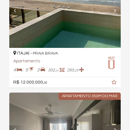
ITAJAÍ -
PRAIA BRAVA
#620
Apartamento
4
5
3
302,
265,
25
00
R$ 12.000.000,
00
APARTAMENTO 350M DO MAR