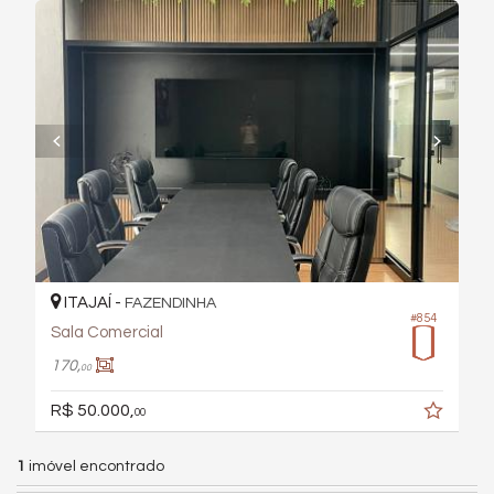
ITAJAÍ -
FAZENDINHA
#854
Sala Comercial
170,
00
R$ 50.000,
00
1
imóvel encontrado