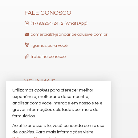
FALE CONOSCO
(47) 9.9254-2412 (WhatsApp)
comercial@jeancarloexclusive.com.br
ligamos para você
trabalhe conosco
VEJA MAIS
Utilizamos
cookies
para oferecer melhor
receba nosso newsletter
experiência, melhorar o desempenho,
indicadores financeiros
analisar como você interage em nosso site e
gravar informações coletadas por meio de
cadastre seu imóvel
formulários.
imóveis favoritos
Ao utilizar esse site, você concorda com o uso
de
cookies
. Para mais informações visite
mapa de imóveis