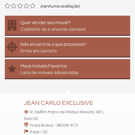
(nenhuma avaliação)
Quer vender seu imóvel?
Cadastre-se e anuncie conosco
Não encontrou o que procurava?
Entre em contato
Meus imóveis Favoritos
Lista de imóveis adicionados
JEAN CARLO EXCLUSIVE
R. Delfim Mário de Pádua Peixoto, 901,
Sala 02
Praia Brava - 88306-813
Itajaí /
SC