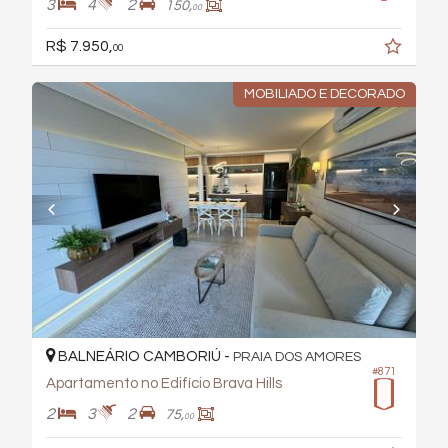
3
4
2
150,
00
R$ 7.950,
00
MOBILIADO E DECORADO
BALNEÁRIO CAMBORIÚ -
PRAIA DOS AMORES
#871
Apartamento no Edifício Brava Hills
2
3
2
75,
00