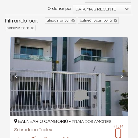
Ordenar por
DATA MAIS RECENTE
Filtrando por:
aluguel anual
balneário camboriú
remover todos
BALNEÁRIO CAMBORIÚ -
PRAIA DOS AMORES
#1.314
Sobrado no Triplex