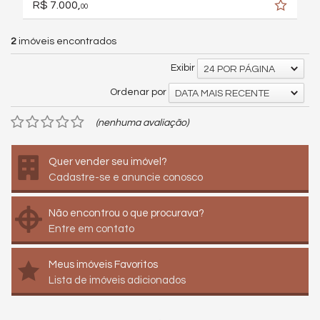
R$ 7.000,
00
2
imóveis encontrados
Exibir
24 POR PÁGINA
Ordenar por
DATA MAIS RECENTE
(nenhuma avaliação)
Quer vender seu imóvel?
Cadastre-se e anuncie conosco
Não encontrou o que procurava?
Entre em contato
Meus imóveis Favoritos
Lista de imóveis adicionados