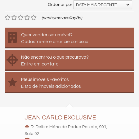
Ordenar por
DATA MAIS RECENTE
(nenhuma avaliação)
Quer vender seu imóvel?
Cadastre-se e anuncie conosco
Não encontrou o que procurava?
Entre em contato
Meus imóveis Favoritos
Lista de imóveis adicionados
JEAN CARLO EXCLUSIVE
R. Delfim Mário de Pádua Peixoto, 901,
Sala 02