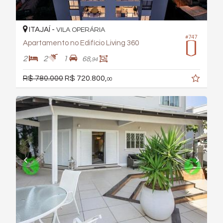
ITAJAÍ -
VILA OPERÁRIA
#747
Apartamento no Edifício Living 360
2
2
1
68,
94
R$ 780.000
R$ 720.800,
00