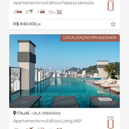
Apartamento no Edifício Palazzo Venezia
2
3
1
73,
00
R$ 640.000,
00
LOCALIZAÇÃO PRIVILEGIADA
ITAJAÍ -
VILA OPERÁRIA
#739
Apartamento no Edifício Living 360º