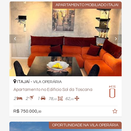
APARTAMENTO MOBILIADO ITAJAI
ITAJAÍ -
VILA OPERÁRIA
#416
Apartamento no Edifício Sol da Toscana
2
2
1
78,
62,
00
00
R$ 750.000,
00
OPORTUNIDADE NA VILA OPERÁRIA