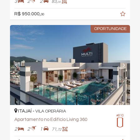
3
2
2
83,
06
R$ 950.000,
00
OPORTUNIDADE
ITAJAÍ -
VILA OPERÁRIA
#810
Apartamento no Edifício Living 360
2
2
1
71,
72