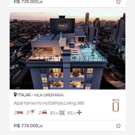
R$ 735.000,
00
ITAJAÍ -
VILA OPERÁRIA
#634
Apartamento no Edifício Living 360
3
2
2
83,
83,
06
03
R$ 770.000,
00