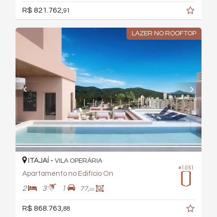
R$ 821.762,
91
LAZER NO ROOFTOP
ITAJAÍ -
VILA OPERÁRIA
#1.051
Apartamento no Edifício On
2
3
1
77,
00
R$ 868.763,
88