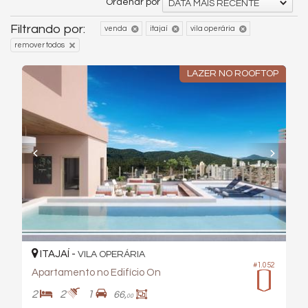
Ordenar por
DATA MAIS RECENTE
Filtrando por:
venda
itajaí
vila operária
remover todos
LAZER NO ROOFTOP
ITAJAÍ -
VILA OPERÁRIA
#1.052
Apartamento no Edifício On
2
2
1
66,
00