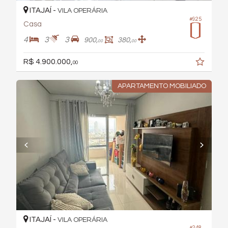
ITAJAÍ -
VILA OPERÁRIA
#925
Casa
4
3
3
900,
380,
00
00
R$ 4.900.000,
00
APARTAMENTO MOBILIADO
ITAJAÍ -
VILA OPERÁRIA
#248