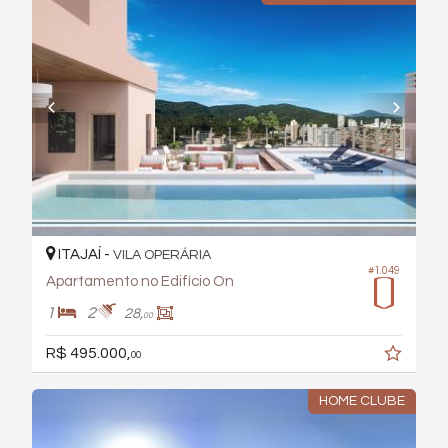
ITAJAÍ -
VILA OPERÁRIA
#1.049
Apartamento no Edifício On
1
2
28,
00
R$ 495.000,
00
HOME CLUBE