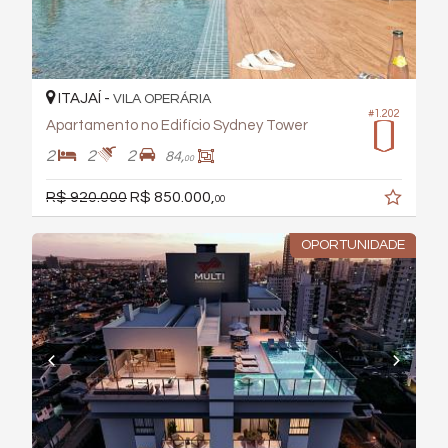
ITAJAÍ -
VILA OPERÁRIA
#1.202
Apartamento no Edifício Sydney Tower
2
2
2
84,
00
R$ 920.000
R$ 850.000,
00
OPORTUNIDADE