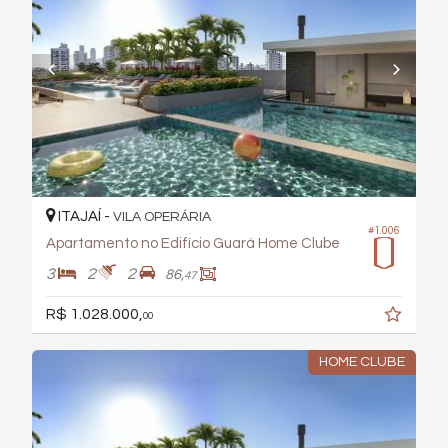
ITAJAÍ -
VILA OPERÁRIA
#1.006
Apartamento no Edifício Guará Home Clube
3
2
2
86,
47
R$ 1.028.000,
00
HOME CLUBE