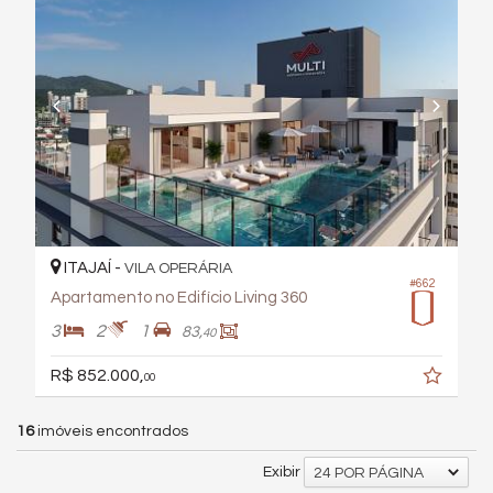
ITAJAÍ -
VILA OPERÁRIA
#662
Apartamento no Edifício Living 360
3
2
1
83,
40
R$ 852.000,
00
16
imóveis encontrados
Exibir
24 POR PÁGINA