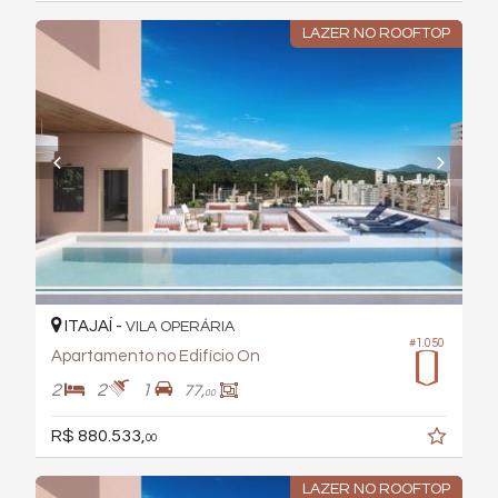
LAZER NO ROOFTOP
ITAJAÍ -
VILA OPERÁRIA
#1.050
Apartamento no Edifício On
2
2
1
77,
00
R$ 880.533,
00
LAZER NO ROOFTOP