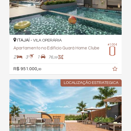
ITAJAÍ -
VILA OPERÁRIA
#1.004
Apartamento no Edifício Guará Home Clube
2
3
1
76,
59
R$ 951.000,
00
LOCALIZAÇÃO ESTRATEGICA