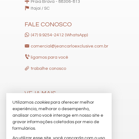
Praia Brava - 88306-813
Itajaí /
SC
FALE CONOSCO
(47) 9.9254-2412 (WhatsApp)
comercial@jeancarloexclusive.com.br
ligamos para você
trabalhe conosco
VEJA MAIS
Utilizamos
cookies
para oferecer melhor
receba nosso newsletter
experiência, melhorar o desempenho,
indicadores financeiros
analisar como você interage em nosso site e
gravar informações coletadas por meio de
cadastre seu imóvel
formulários.
imóveis favoritos
Ao utilizar esse site, você concorda com o uso