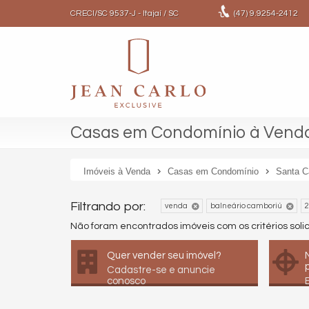
CRECI/SC 9537-J
- Itajaí /
SC
(47)
9.9254-2412
Casas em Condomínio à Venda
Imóveis à Venda
Casas em Condomínio
Santa C
Filtrando por:
venda
balneário camboriú
2
Não foram encontrados imóveis com os critérios sol
Quer vender seu imóvel?
Cadastre-se e anuncie
conosco