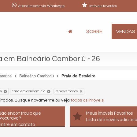
Atendimento via WhatsApp
imóveis favoritos
SOBRE
VENDAS
 em Balneário Camboriú - 26
atarina
Balneário Camboriú
Praia do Estaleiro
6
casa em condomínio
remover todos
icitados. Busque novamente ou veja
todos os imóveis
.
Não encontrou o que
Meus imóveis Favoritos
procurava?
Lista de imóveis adicion
Entre em contato