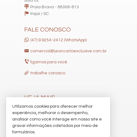
Sala 02
Praia Brava - 88306-813
Itajaí /
SC
FALE CONOSCO
(47) 9.9254-2412 (WhatsApp)
comercial@jeancarloexclusive.com.br
ligamos para você
trabalhe conosco
VEJA MAIS
Utilizamos
cookies
para oferecer melhor
receba nosso newsletter
experiência, melhorar o desempenho,
indicadores financeiros
analisar como você interage em nosso site e
gravar informações coletadas por meio de
cadastre seu imóvel
formulários.