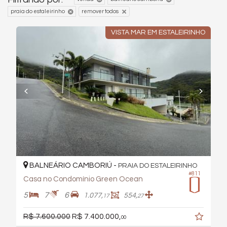
praia do estaleirinho
remover todos
VISTA MAR EM ESTALEIRINHO
BALNEÁRIO CAMBORIÚ -
PRAIA DO ESTALEIRINHO
#811
Casa no Condomínio Green Ocean
5
7
6
1.077,
554,
17
27
R$ 7.600.000
R$ 7.400.000,
00