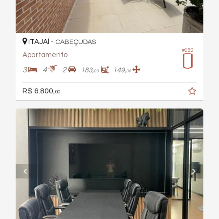
ITAJAÍ -
CABEÇUDAS
#960
Apartamento
3
4
2
183,
149,
00
00
R$ 6.800,
00