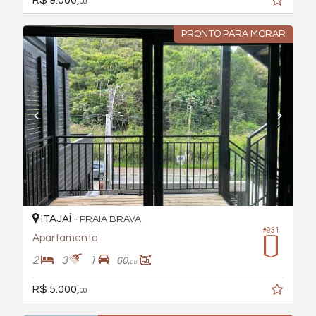
00
PRONTO PARA MORAR
ITAJAÍ -
PRAIA BRAVA
#931
Apartamento
2
3
1
60,
00
R$ 5.000,
00