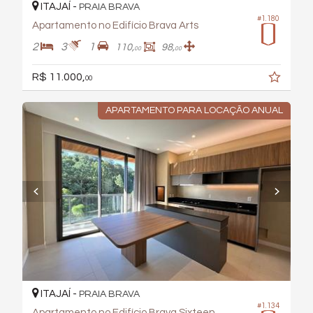
ITAJAÍ -
PRAIA BRAVA
#1.180
Apartamento no Edifício Brava Arts
2
3
1
110,
98,
00
00
R$ 11.000,
00
APARTAMENTO PARA LOCAÇÃO ANUAL
ITAJAÍ -
PRAIA BRAVA
#1.134
Apartamento no Edifício Brava Sixteen