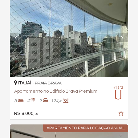
ITAJAÍ -
PRAIA BRAVA
#1.342
Apartamento no Edifício Brava Premium
3
4
2
124,
00
R$ 8.000,
00
APARTAMENTO PARA LOCAÇÃO ANUAL