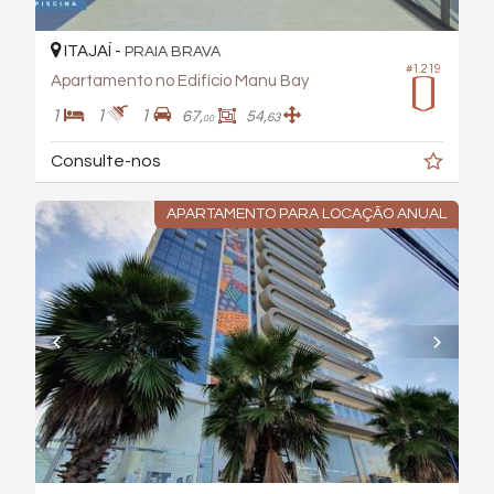
ITAJAÍ -
PRAIA BRAVA
#1.219
Apartamento no Edifício Manu Bay
1
1
1
67,
54,
63
00
Consulte-nos
APARTAMENTO PARA LOCAÇÃO ANUAL