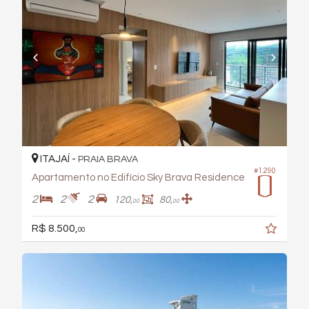
ITAJAÍ -
PRAIA BRAVA
#1.290
Apartamento no Edifício Sky Brava Residence
2
2
2
120,
80,
00
00
R$ 8.500,
00