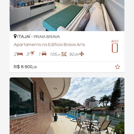
ITAJAÍ -
PRAIA BRAVA
#923
Apartamento no Edifício Brava Arts
2
3
1
105,
92,
84
00
R$ 8.900,
00