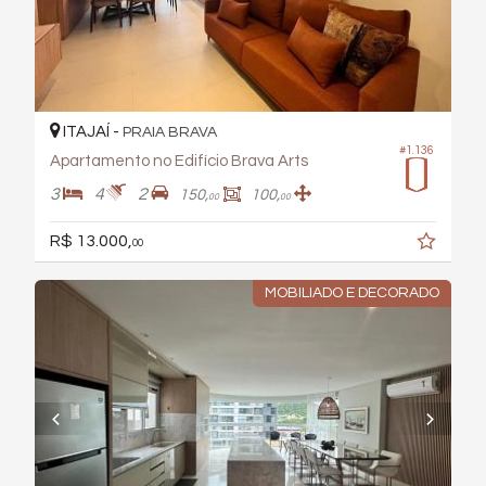
ITAJAÍ -
PRAIA BRAVA
#1.136
Apartamento no Edifício Brava Arts
3
4
2
150,
100,
00
00
R$ 13.000,
00
MOBILIADO E DECORADO