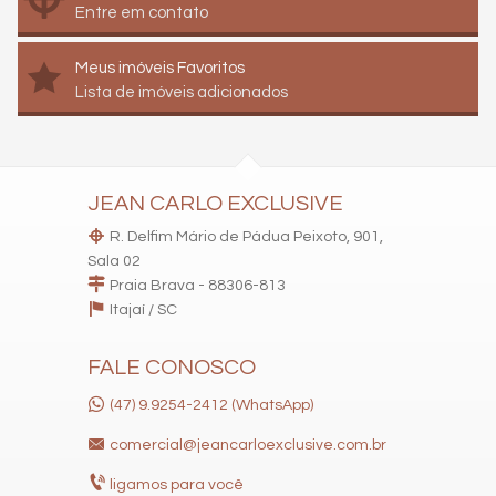
Entre em contato
Meus imóveis Favoritos
Lista de imóveis adicionados
JEAN CARLO EXCLUSIVE
R. Delfim Mário de Pádua Peixoto, 901,
Sala 02
Praia Brava - 88306-813
Itajaí /
SC
FALE CONOSCO
(47) 9.9254-2412 (WhatsApp)
comercial@jeancarloexclusive.com.br
ligamos para você