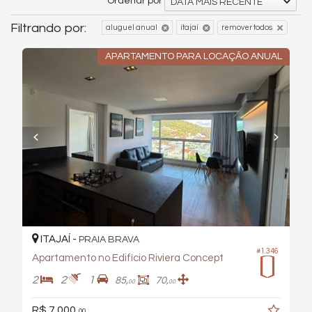
Ordenar por
DATA MAIS RECENTE
Filtrando por:
aluguel anual
itajaí
remover todos
APARTAMENTO PARA LOCAÇÃO ANUAL
ITAJAÍ -
PRAIA BRAVA
#1.346
Apartamento no Edifício Riviera Concept
2
2
1
85,
70,
00
00
R$ 7.000,
00