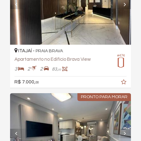
ITAJAÍ -
PRAIA BRAVA
#474
Apartamento no Edifício Brava View
3
2
2
83,
00
R$ 7.000,
00
PRONTO PARA MORAR