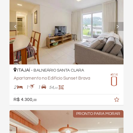
ITAJAÍ -
BALNEÁRIO SANTA CLARA
#914
Apartamento no Edifício Sunset Brava
2
1
1
54,
00
R$ 4.300,
00
PRONTO PARA MORAR