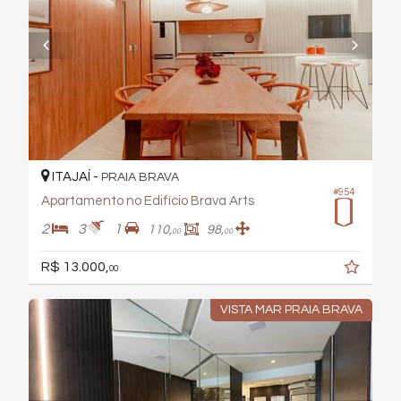
ITAJAÍ -
PRAIA BRAVA
#954
Apartamento no Edifício Brava Arts
2
3
1
110,
98,
00
00
R$ 13.000,
00
VISTA MAR PRAIA BRAVA