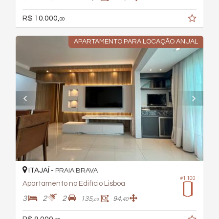
R$ 10.000,
00
APARTAMENTO PARA LOCAÇÃO ANUAL
ITAJAÍ -
PRAIA BRAVA
#1.100
Apartamento no Edifício Lisboa
3
2
2
135,
94,
40
00
R$ 9.000,