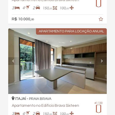
3
4
2
150,
100,
00
00
R$ 10.000,
00
APARTAMENTO PARA LOCAÇÃO ANUAL
ITAJAÍ -
PRAIA BRAVA
#1.130
Apartamento no Edifício Brava Sixteen
3
4
2
150,
100,
00
00