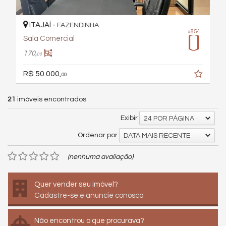
ITAJAÍ -
FAZENDINHA
#854
Sala Comercial
170,
00
R$ 50.000,
00
21
imóveis encontrados
Exibir
24 POR PÁGINA
Ordenar por
DATA MAIS RECENTE
(nenhuma avaliação)
Quer vender seu imóvel?
Cadastre-se e anuncie conosco
Não encontrou o que procurava?