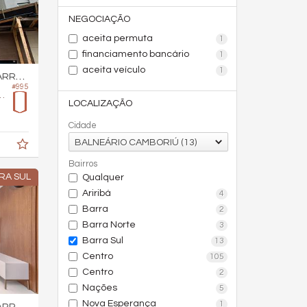
NEGOCIAÇÃO
aceita permuta
1
financiamento bancário
1
aceita veículo
1
RA SUL
#995
dencial Santos Dumont
LOCALIZAÇÃO
Cidade
BALNEÁRIO CAMBORIÚ (13)
Bairros
RA SUL
Qualquer
Ariribá
4
Barra
2
Barra Norte
3
Barra Sul
13
Centro
105
Centro
2
Nações
5
Nova Esperança
1