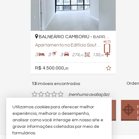
BALNEÁRIO CAMBORIÚ -
BARRA SUL
#673
Apartamento no Edifício South Beach
3
3
3
274,
130,
00
00
R$ 4.500.000,
00
Orden
13
imóveis encontrados
(nenhuma avaliação)
Quer vender seu imóvel?
Utilizamos
cookies
para oferecer melhor
Cadastre-se e anuncie
experiência, melhorar o desempenho,
conosco
analisar como você interage em nosso site e
gravar informações coletadas por meio de
formulários.