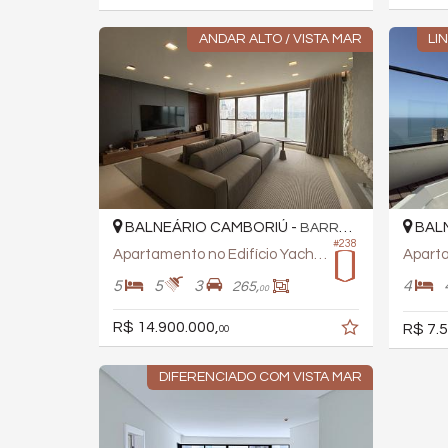
ANDAR ALTO / VISTA MAR
LI
BALNEÁRIO CAMBORIÚ -
BALN
BARRA SUL
#238
Apartamento no Edifício Yachthouse By Pininfarina
5
5
3
4
265,
00
R$ 14.900.000,
R$ 7.5
00
DIFERENCIADO COM VISTA MAR