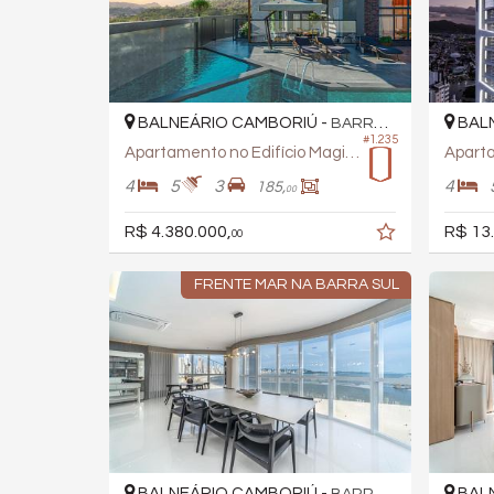
BALNEÁRIO CAMBORIÚ -
BALN
BARRA SUL
#1.235
Apartamento no Edifício Magic Sun
4
5
3
4
185,
00
R$ 4.380.000,
R$ 13
00
FRENTE MAR NA BARRA SUL
BALNEÁRIO CAMBORIÚ -
BALN