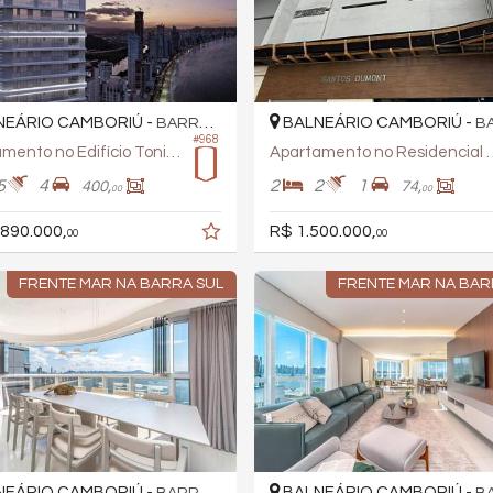
EÁRIO CAMBORIÚ -
BALNEÁRIO CAMBORIÚ -
BARRA SUL
BAR
#968
Apartamento no Edifício Tonino Lamboghini
Apartamento no Resi
5
4
2
2
1
400,
74,
00
00
.890.000,
R$ 1.500.000,
00
00
FRENTE MAR NA BARRA SUL
FRENTE MAR NA BAR
EÁRIO CAMBORIÚ -
BALNEÁRIO CAMBORIÚ -