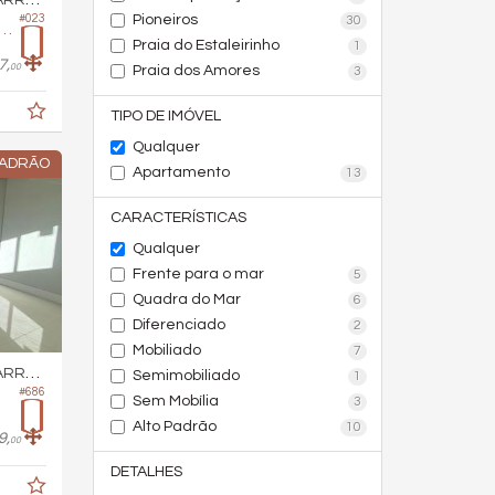
RA SUL
#023
Pioneiros
30
mento no Edifício Ibiza Towers
Praia do Estaleirinho
1
7,
00
Praia dos Amores
3
TIPO DE IMÓVEL
Qualquer
PADRÃO
Apartamento
13
CARACTERÍSTICAS
Qualquer
Frente para o mar
5
Quadra do Mar
6
Diferenciado
2
Mobiliado
7
RA SUL
Semimobiliado
1
#686
Sem Mobília
3
Alto Padrão
10
9,
00
DETALHES