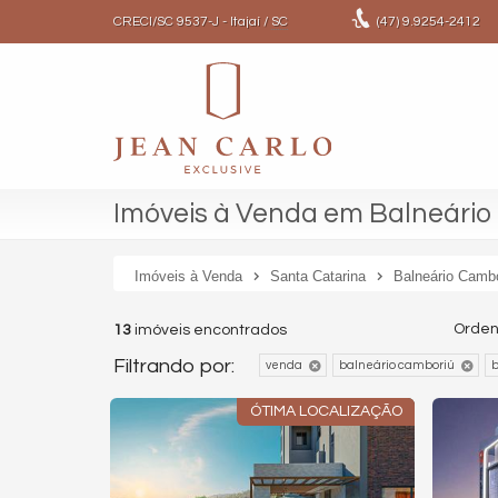
CRECI/SC 9537-J
- Itajaí /
SC
(47)
9.9254-2412
Imóveis à Venda em Balneário 
Imóveis à Venda
Santa Catarina
Balneário Camb
Orden
13
imóveis encontrados
Filtrando por:
venda
balneário camboriú
b
ÓTIMA LOCALIZAÇÃO