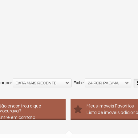
ar por
Exibir
DATA MAIS RECENTE
24 POR PÁGINA
Não encontrou o que
Meus imóveis Favoritos
procurava?
Lista de imóveis adicion
Entre em contato