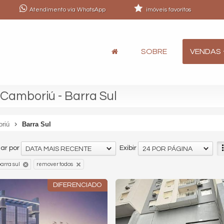
Atendimento via WhatsApp
imóveis favoritos
SOBRE
VENDAS
Camboriú - Barra Sul
oriú
Barra Sul
ar por
Exibir
DATA MAIS RECENTE
24 POR PÁGINA
arra sul
remover todos
DIFERENCIADO