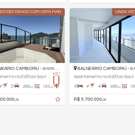
NDO DECORADO COM VISTA MAR
LINDA VI
EÁRIO CAMBORIÚ -
BALNEÁRIO CAMBORIÚ -
BARRA SUL
BAR
#727
Apartamento no Edifício South Beach
Apartamento no
4
5
4
4
4
388,
193,
388,
19
00
00
00
00.000,
R$ 5.700.000,
00
00