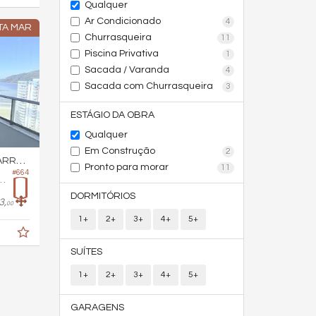
Qualquer
Ar Condicionado
4
STA MAR
Churrasqueira
11
Piscina Privativa
1
Sacada / Varanda
4
Sacada com Churrasqueira
3
ESTÁGIO DA OBRA
Qualquer
Em Construção
2
RA SUL
Pronto para morar
11
#664
 Edifício South Beach
DORMITÓRIOS
3,
00
1+
2+
3+
4+
5+
SUÍTES
1+
2+
3+
4+
5+
GARAGENS