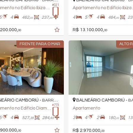
BARRA SUL
BAR
#021
Apartamento no Edifício Ibiza Towers
Aparta
5
4
4
5
4
462,
237,
464,
23
00
00
00
.200.000,
R$ 13.100.000,
00
00
FRENTE PARA O MAR
ALTO 
EÁRIO CAMBORIÚ -
BALNEÁRIO CAMBORIÚ -
BARRA SUL
BAR
#773
Apartamento no Edifício Diamond Hill
Apartamento
5
4
3
4
2
527,
284,
180,
13
39
93
00
.900.000,
R$ 2.970.000,
00
00