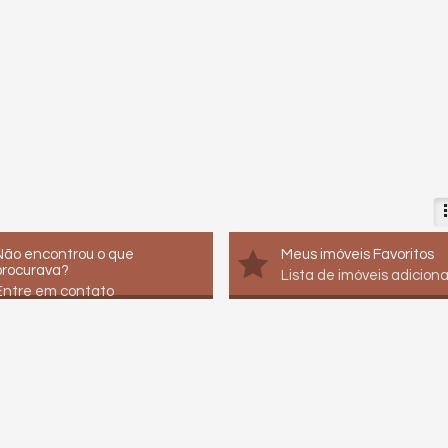
Não encontrou o que
Meus imóveis Favoritos
procurava?
Lista de imóveis adicion
Entre em contato