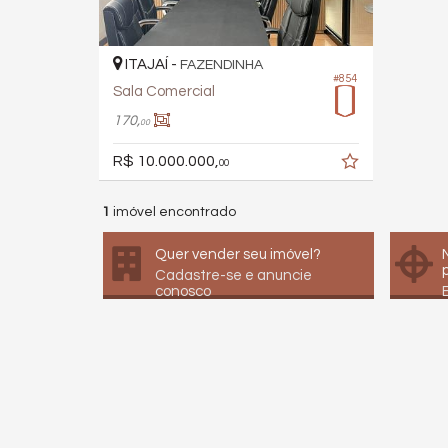
ITAJAÍ -
FAZENDINHA
#854
Sala Comercial
170,
00
R$ 10.000.000,
00
1
imóvel encontrado
Quer vender seu imóvel?
Cadastre-se e anuncie
conosco