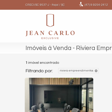
CRECI/SC 9537-J
- Itajaí /
SC
(47)
9.9254-2412
Imóveis à Venda - Riviera Em
1
imóvel encontrado
Filtrando por:
riviera empreendimentos