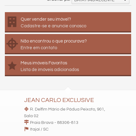
Quer vender seu imóvel?
Cadastre-se e anuncie conosco
Não encontrou o que procurava?
Entre em contato
Meus imóveis Favoritos
Lista de imóveis adicionados
JEAN CARLO EXCLUSIVE
R. Delfim Mário de Pádua Peixoto, 901,
Sala 02
Praia Brava - 88306-813
Itajaí /
SC