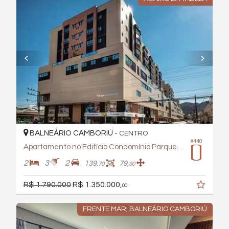
BALNEÁRIO CAMBORIÚ -
CENTRO
#440
Apartamento no Edifício Condomínio Parque Das Nações
2
3
2
139,
79,
70
90
R$ 1.790.000
R$ 1.350.000,
00
FRENTE MAR, BALNEÁRIO CAMBORIÚ