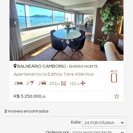
BALNEÁRIO CAMBORIÚ -
BARRA NORTE
#623
Apartamento no Edifício Torre Atlântica
3
3
2
253,
152,
00
00
R$ 5.250.000,
00
2
imóveis encontrados
Exibir
24 POR PÁGINA
Ordenar por
DATA MAIS RECENTE