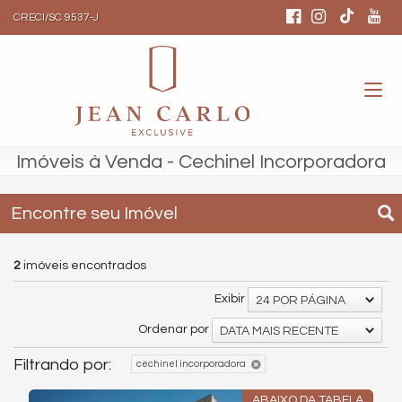
CRECI/SC 9537-J
Imóveis à Venda - Cechinel Incorporadora
Encontre seu Imóvel
2
imóveis encontrados
Exibir
24 POR PÁGINA
Ordenar por
DATA MAIS RECENTE
Filtrando por:
cechinel incorporadora
ABAIXO DA TABELA