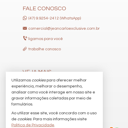
FALE CONOSCO
(47) 9.9254-2412 (WhatsApp)
comercial@jeancarloexclusive.com.br
ligamos para você
trabalhe conosco
VEJA MAIS
Utilizamos
cookies
para oferecer melhor
receba nosso newsletter
experiência, melhorar o desempenho,
indicadores financeiros
analisar como você interage em nosso site e
gravar informações coletadas por meio de
cadastre seu imóvel
formulários.
imóveis favoritos
Ao utilizar esse site, você concorda com o uso
de
cookies
. Para mais informações visite
mapa de imóveis
Política de Privacidade
.