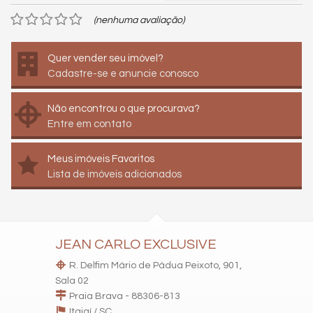
(nenhuma avaliação)
Quer vender seu imóvel?
Cadastre-se e anuncie conosco
Não encontrou o que procurava?
Entre em contato
Meus imóveis Favoritos
Lista de imóveis adicionados
JEAN CARLO EXCLUSIVE
R. Delfim Mário de Pádua Peixoto, 901,
Sala 02
Praia Brava - 88306-813
Itajaí /
SC