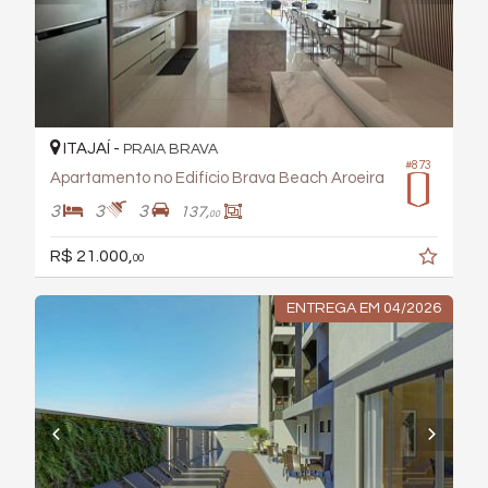
ITAJAÍ -
PRAIA BRAVA
#873
Apartamento no Edifício Brava Beach Aroeira
3
3
3
137,
00
R$ 21.000,
00
ENTREGA EM 04/2026