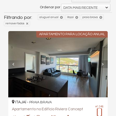
Ordenar por
DATA MAIS RECENTE
Filtrando por:
aluguel anual
itajaí
praia brava
remover todos
APARTAMENTO PARA LOCAÇÃO ANUAL
ITAJAÍ -
PRAIA BRAVA
#1.346
Apartamento no Edifício Riviera Concept