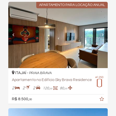
APARTAMENTO PARA LOCAÇÃO ANUAL
ITAJAÍ -
PRAIA BRAVA
#1.290
Apartamento no Edifício Sky Brava Residence
2
2
2
120,
80,
00
00
R$ 8.500,
00