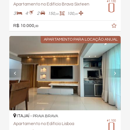
#1.130
Apartamento no Edifício Brava Sixteen
3
4
2
150,
100,
00
00
R$ 10.000,
00
APARTAMENTO PARA LOCAÇÃO ANUAL
ITAJAÍ -
PRAIA BRAVA
#1.100
Apartamento no Edifício Lisboa