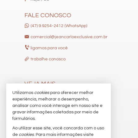
FALE CONOSCO
(47) 9.9254-2412 (WhatsApp)
comercial@jeancarloexclusive.com.br
ligamos para você
trabalhe conosco
VEJA MAIS
Utilizamos
cookies
para oferecer melhor
receba nosso newsletter
experiência, melhorar o desempenho,
indicadores financeiros
analisar como você interage em nosso site e
gravar informações coletadas por meio de
cadastre seu imóvel
formulários.
imóveis favoritos
Ao utilizar esse site, você concorda com o uso
de
cookies
. Para mais informações visite