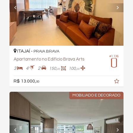
ITAJAÍ -
PRAIA BRAVA
#1.136
Apartamento no Edifício Brava Arts
3
4
2
150,
100,
00
00
R$ 13.000,
00
MOBILIADO E DECORADO