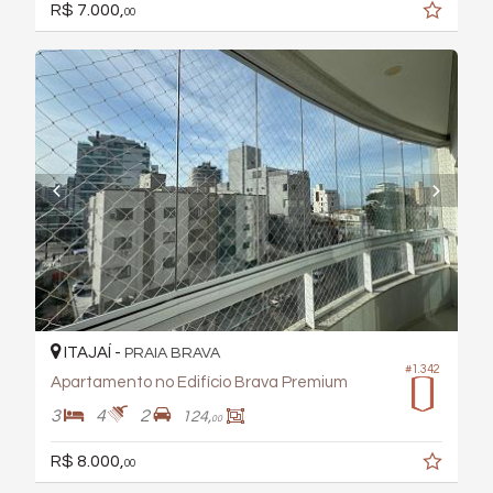
R$ 7.000,
00
ITAJAÍ -
PRAIA BRAVA
#1.342
Apartamento no Edifício Brava Premium
3
4
2
124,
00
R$ 8.000,
00