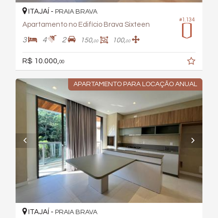
ITAJAÍ -
PRAIA BRAVA
#1.134
Apartamento no Edifício Brava Sixteen
3
4
2
150,
100,
00
00
R$ 10.000,
00
APARTAMENTO PARA LOCAÇÃO ANUAL
ITAJAÍ -
PRAIA BRAVA