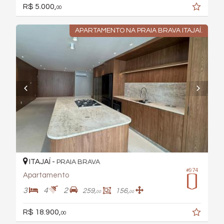
R$ 5.000,
00
APARTAMENTO NA PRAIA BRAVA ITAJAÍ.
ITAJAÍ -
PRAIA BRAVA
#974
Apartamento
3
4
2
259,
156,
00
00
R$ 18.900,
00