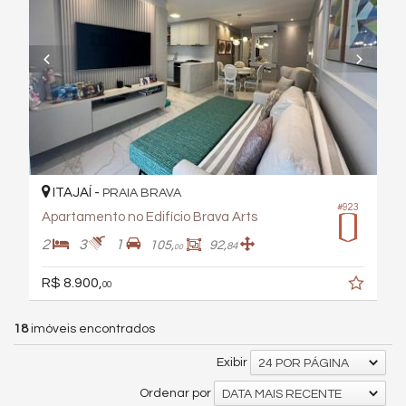
ITAJAÍ -
PRAIA BRAVA
#923
Apartamento no Edifício Brava Arts
2
3
1
105,
92,
84
00
R$ 8.900,
00
18
imóveis encontrados
Exibir
24 POR PÁGINA
Ordenar por
DATA MAIS RECENTE