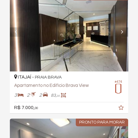
ITAJAÍ -
PRAIA BRAVA
#474
Apartamento no Edifício Brava View
3
2
2
83,
00
R$ 7.000,
00
PRONTO PARA MORAR