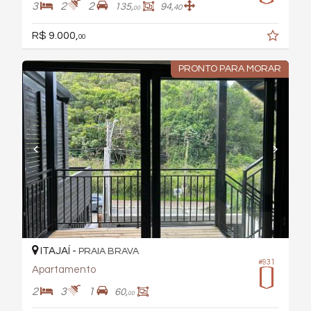
3
2
2
135,
94,
40
00
R$ 9.000,
00
PRONTO PARA MORAR
ITAJAÍ -
PRAIA BRAVA
#931
Apartamento
2
3
1
60,
00