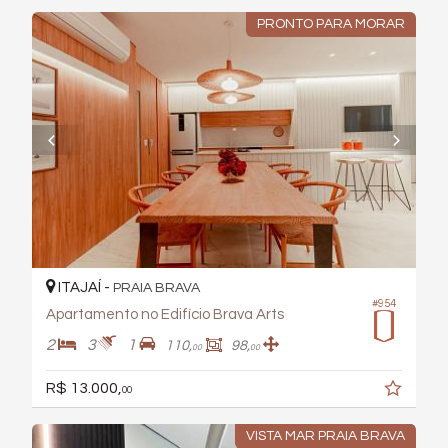
PRONTO PARA MORAR
ITAJAÍ -
PRAIA BRAVA
#954
Apartamento no Edifício Brava Arts
2
3
1
110,
98,
00
00
R$ 13.000,
00
VISTA MAR PRAIA BRAVA