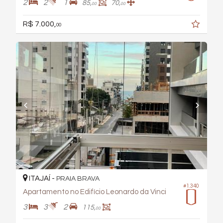
2
2
1
85,
70,
00
00
R$ 7.000,
00
ITAJAÍ -
PRAIA BRAVA
#1.340
Apartamento no Edifício Leonardo da Vinci
3
3
2
115,
00