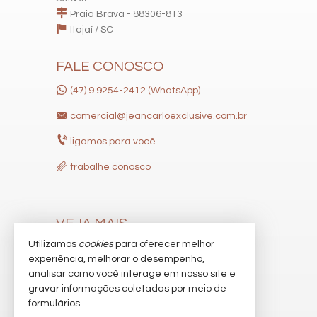
Praia Brava - 88306-813
Itajaí /
SC
FALE CONOSCO
(47) 9.9254-2412 (WhatsApp)
comercial@jeancarloexclusive.com.br
ligamos para você
trabalhe conosco
VEJA MAIS
Utilizamos
cookies
para oferecer melhor
receba nosso newsletter
experiência, melhorar o desempenho,
indicadores financeiros
analisar como você interage em nosso site e
gravar informações coletadas por meio de
cadastre seu imóvel
formulários.