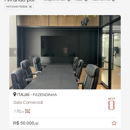
remover todos
ITAJAÍ -
FAZENDINHA
#854
Sala Comercial
170,
00
R$ 50.000,
00