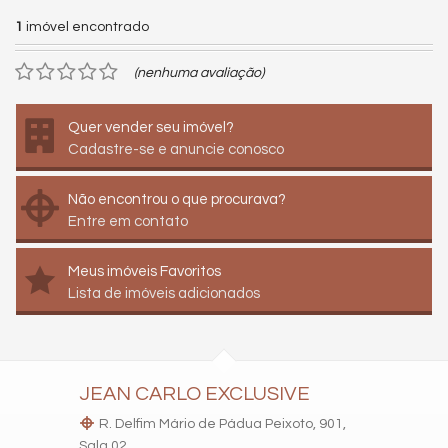
1
imóvel encontrado
(nenhuma avaliação)
Quer vender seu imóvel?
Cadastre-se e anuncie conosco
Não encontrou o que procurava?
Entre em contato
Meus imóveis Favoritos
Lista de imóveis adicionados
JEAN CARLO EXCLUSIVE
R. Delfim Mário de Pádua Peixoto, 901,
Sala 02