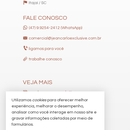
Itajaí /
SC
Entrada para Banhistas
Box de Praia
Hall Decorado e Mobiliado
FALE CONOSCO
Infra para Veículos Elétricos
Lounge
(47) 9.9254-2412 (WhatsApp)
Estar Social
Acessibilidade para PNE
comercial@jeancarloexclusive.com.br
Hidromassagem
ligamos para você
trabalhe conosco
VEJA MAIS
receba nosso newsletter
Utilizamos
cookies
para oferecer melhor
indicadores financeiros
experiência, melhorar o desempenho,
analisar como você interage em nosso site e
cadastre seu imóvel
gravar informações coletadas por meio de
imóveis favoritos
formulários.