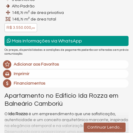
Alto Padrão
146,
m² de área privativa
79
146,
m² de área total
79
R$ 3.550.000,
00
Mais Informações via WhatsApp
Os preços, disponibilidades e condições de pagamento poderão ser alterados sem prévia
comunicação.
Adicionar aos Favoritos
Imprimir
Financiamentos
Apartamento no Edifício Ida Rozza em
Balneário Camboriú
O
Ida Rozza
é um empreendimento que une sofisticação,
autenticidade e um conceito arquitetônico marcante, inspirado
na elegância atemporal e na valorização dos detalhes.
Continuar Lendo...
Desenvolvido para proporcionar uma experiência de moradia