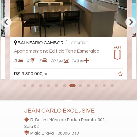
Sala de Jogos
Salão de Festas
Piscina
Quadra Esportiva
Spa
Espaço Gourmet
Espaço Fitness
Medidores Individuais
BALNEÁRIO CAMBORIÚ -
CENTRO
Portão Eletrônico
#837
Apartamento no Edifício Torre Esmeralda
Playground
Brinquedoteca
3
4
3
201,
149,
44
99
Pet Care
Quiosque Externo
R$ 3.300.000,
00
Automação Predial
Piscina Infantil
Gás Central
Elevador
Pet Place
Coworking
Mini Mercado
JEAN CARLO EXCLUSIVE
Deck Molhado
Solarium
R. Delfim Mário de Pádua Peixoto, 901,
Espaço Zen
Sala 02
Pìscina Térmica
Praia Brava - 88306-813
Sala de Reunião