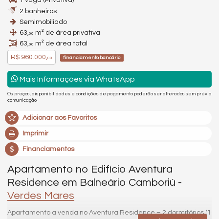
1 vaga (Privativa)
2 banheiros
Semimobiliado
63,
m² de área privativa
00
63,
m² de área total
00
R$ 960.000,
financiamento bancário
00
Mais Informações via WhatsApp
Os preços, disponibilidades e condições de pagamento poderão ser alterados sem prévia
comunicação.
Adicionar aos Favoritos
Imprimir
Financiamentos
Apartamento no Edifício Aventura
Residence em Balneário Camboriú -
Verdes Mares
Apartamento a venda no Aventura Residence – 2 dormitórios (1