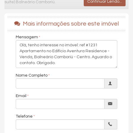
Continuar Lendo...
suíte) Balneário Camboriú.
O imóvel conta com 2 dormitório, (1 suíte), e oferece
comodidade de morar perto de tudo.
Mais informações sobre este imóvel
O apartamento esta pronto para morar, com mobilia sob
medida. O imóvel conta com domitórios montados, cozinha com
Mensagem
granito e fogão, lavanderia e banheiros incluindo granito e
torneiras e chuveiros.
A sacada com churrasqueira a carvão e 1 vaga de garagem.
O empreendimento possui salão de festas e academia.
Em Balneário Camboriú esta localizado em região estratégica
Nome Completo
próximo de muitos comércios como; Supermercado
Imperatriz, Fort Atacadista, Agência Sicredi, Havan e muitos
outros.
Email
Apartamento no Edifício Aventura Residence
Área Privativa 60m²
2 dormitórios, sendo 1 suíte
Telefone
1 vaga de garagem
Sacada com churrasqueira
Construtora: Verdes Mares