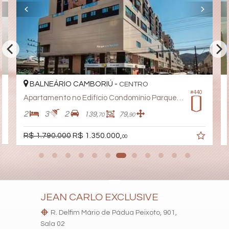
BALNEÁRIO CAMBORIÚ -
CENTRO
#440
Apartamento no Edifício Condomínio Parque Das Nações
2
3
2
139,
79,
70
90
R$ 1.790.000
R$ 1.350.000,
00
JEAN CARLO EXCLUSIVE
R. Delfim Mário de Pádua Peixoto, 901,
Sala 02