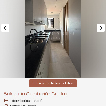
mostrar todas as fotos
Balneário Camboriú
-
Centro
2 dormitórios (1 suíte)