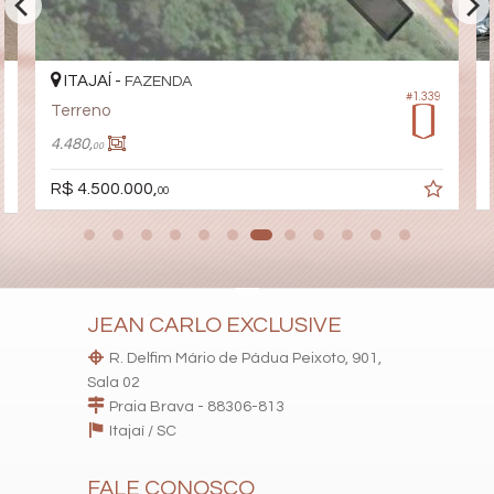
ITAJAÍ -
FAZENDA
#1.339
Terreno
4.480,
00
R$ 4.500.000,
00
JEAN CARLO EXCLUSIVE
R. Delfim Mário de Pádua Peixoto, 901,
Sala 02
Praia Brava - 88306-813
Itajaí /
SC
FALE CONOSCO