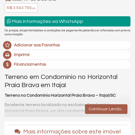
R$ 3.543.750,
00
Mais Informações via WhatsApp
Os preços, disponibilidades e condições de pagamento poderão ser alterados sem prévia
comunicação.
Adicionar aos Favoritos
Imprimir
Financiamentos
Terreno em Condomínio no Horizontal
Praia Brava em Itajaí
Terreno no Condomínio Horizontal Praia Brava – Itajaí/SC
Excelente terreno localizado no exclusivo Condomínio
Continuar Lendo...
Horizontal Praia Brava, um dos condomínios residenciais mais
valorizados da região da Praia Brava.
O empreendimento oferece um conceito de moradia que
Mais informações sobre este imóvel
combina
segurança, natureza e alto padrão
, proporcionando