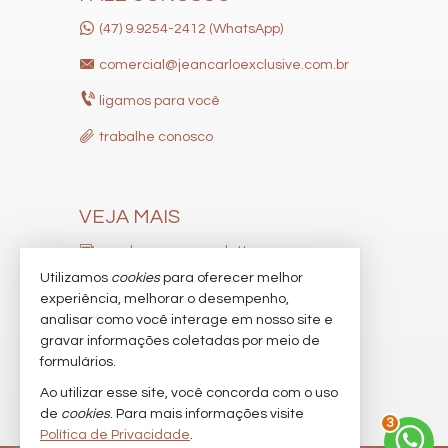
(47) 9.9254-2412 (WhatsApp)
comercial@jeancarloexclusive.com.br
ligamos para você
trabalhe conosco
VEJA MAIS
receba nosso newsletter
Utilizamos
cookies
para oferecer melhor
indicadores financeiros
experiência, melhorar o desempenho,
analisar como você interage em nosso site e
cadastre seu imóvel
gravar informações coletadas por meio de
imóveis favoritos
formulários.
Ao utilizar esse site, você concorda com o uso
mapa de imóveis
de
cookies
. Para mais informações visite
3
Política de Privacidade
.