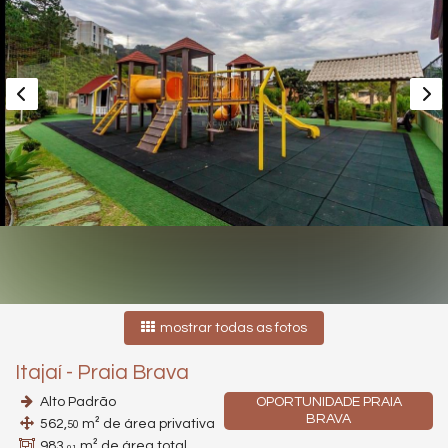
mostrar todas as fotos
Itajaí
-
Praia Brava
Alto Padrão
OPORTUNIDADE PRAIA
BRAVA
562,
m² de área privativa
50
983,
m² de área total
01