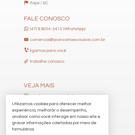
Itajaí /
SC
Acessibilidade para PNE
FALE CONOSCO
(47) 9.9254-2412 (WhatsApp)
comercial@jeancarloexclusive.com.br
ligamos para você
trabalhe conosco
VEJA MAIS
receba nosso newsletter
Utilizamos
cookies
para oferecer melhor
indicadores financeiros
experiência, melhorar o desempenho,
analisar como você interage em nosso site e
cadastre seu imóvel
gravar informações coletadas por meio de
imóveis favoritos
formulários.