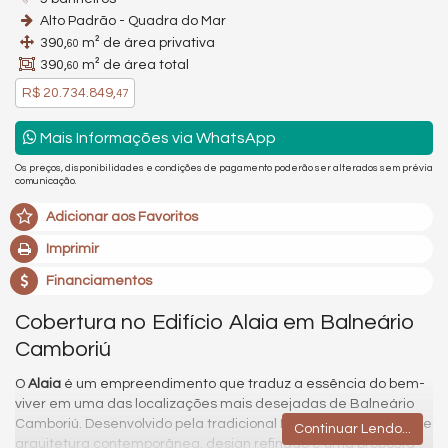
Alto Padrão - Quadra do Mar
390,
m² de área privativa
60
390,
m² de área total
60
R$ 20.734.849,
47
Mais Informações via WhatsApp
Os preços, disponibilidades e condições de pagamento poderão ser alterados sem prévia
comunicação.
Adicionar aos Favoritos
Imprimir
Financiamentos
Cobertura no Edifício Alaia em Balneário
Camboriú
O
Alaia
é um empreendimento que traduz a essência do bem-
viver em uma das localizações mais desejadas de Balneário
Camboriú. Desenvolvido pela tradicional Embraed, o projeto une
Continuar Lendo...
arquitetura contemporânea, design refinado e uma proposta