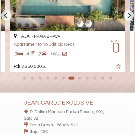
Sauna
Bar
Sala de Jogos
Salão de Festas
Piscina
Quadra Esportiva
Spa
ITAJAÍ -
PRAIA BRAVA
Espaço Gourmet
#1.206
Espaço Fitness
Apartamento no Edifício Neos
Portaria 24h
3
4
2
140,
Medidores Individuais
00
Captação de Água
Portão Eletrônico
R$ 3.350.000,
00
Playground
Brinquedoteca
Pet Care
Quiosque Externo
Automação Predial
Piscina Infantil
JEAN CARLO EXCLUSIVE
Bicicletário
Câmeras de Segurança
R. Delfim Mário de Pádua Peixoto, 901,
Gás Central
Sala 02
Elevador
Praia Brava - 88306-813
Pet Place
Coworking
Itajaí /
SC