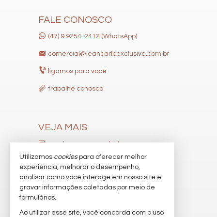
Mini Mercado
Quadra de Tênis
FALE CONOSCO
Deck Molhado
Solarium
(47) 9.9254-2412 (WhatsApp)
Espaço Zen
Pìscina Térmica
comercial@jeancarloexclusive.com.br
Sala de Reunião
Entrada para Banhistas
ligamos para você
Box de Praia
Hall Decorado e Mobiliado
trabalhe conosco
Infra para Veículos Elétricos
Lounge
Estar Social
Acessibilidade para PNE
Hidromassagem
VEJA MAIS
receba nosso newsletter
Utilizamos
cookies
para oferecer melhor
indicadores financeiros
experiência, melhorar o desempenho,
analisar como você interage em nosso site e
cadastre seu imóvel
gravar informações coletadas por meio de
imóveis favoritos
formulários.
Ao utilizar esse site, você concorda com o uso
mapa de imóveis