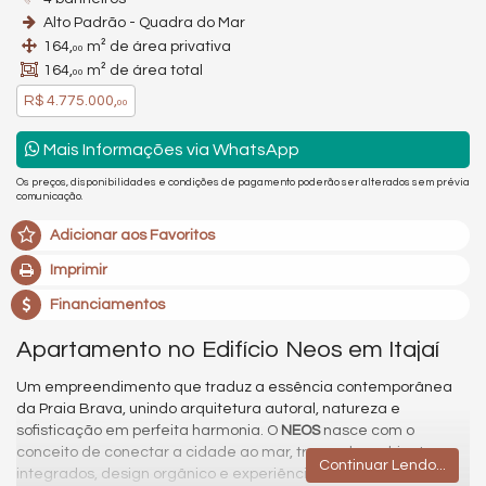
Alto Padrão - Quadra do Mar
164,
m² de área privativa
00
164,
m² de área total
00
R$ 4.775.000,
00
Mais Informações via WhatsApp
Os preços, disponibilidades e condições de pagamento poderão ser alterados sem prévia
comunicação.
Adicionar aos Favoritos
Imprimir
Financiamentos
Apartamento no Edifício Neos em Itajaí
Um empreendimento que traduz a essência contemporânea
da Praia Brava, unindo arquitetura autoral, natureza e
sofisticação em perfeita harmonia. O
NEOS
nasce com o
conceito de conectar a cidade ao mar, trazendo ambientes
Continuar Lendo...
integrados, design orgânico e experiências pensadas para