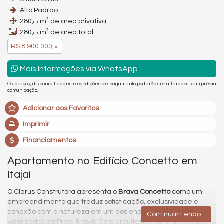
Alto Padrão
280,
m² de área privativa
00
280,
m² de área total
00
R$ 8.900.000,
00
Mais Informações via WhatsApp
Os preços, disponibilidades e condições de pagamento poderão ser alterados sem prévia
comunicação.
Adicionar aos Favoritos
Imprimir
Financiamentos
Apartamento no Edifício Concetto em
Itajaí
O Clarus Construtora apresenta o
Brava Concetto
como um
empreendimento que traduz sofisticação, exclusividade e
conexão com a natureza em um dos endereços mais
Continuar Lendo...
valorizados da Praia Brava. Com arquitetura autoral e design