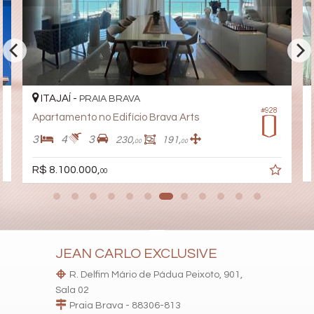
Sala de Jogos
Salão de Festas
Piscina
Spa
Espaço Gourmet
Espaço Fitness
Portaria 24h
Portão Eletrônico
ITAJAÍ -
PRAIA BRAVA
Playground
#928
Apartamento no Edifício Brava Arts
Brinquedoteca
Pet Care
3
4
3
230,
191,
00
00
Automação Predial
Piscina Infantil
R$ 8.100.000,
00
Gás Central
Elevador
Pet Place
Coworking
Deck Molhado
Solarium
Espaço Zen
JEAN CARLO EXCLUSIVE
Pìscina Térmica
Sala de Reunião
R. Delfim Mário de Pádua Peixoto, 901,
Entrada para Banhistas
Sala 02
Box de Praia
Praia Brava - 88306-813
Hall Decorado e Mobiliado