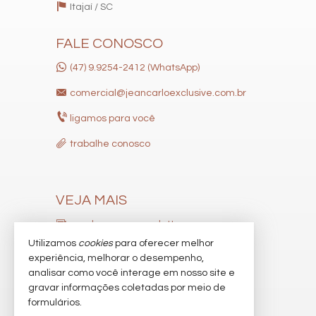
Itajaí /
SC
Lounge
Estar Social
Acessibilidade para PNE
FALE CONOSCO
Hidromassagem
(47) 9.9254-2412 (WhatsApp)
comercial@jeancarloexclusive.com.br
ligamos para você
trabalhe conosco
VEJA MAIS
receba nosso newsletter
Utilizamos
cookies
para oferecer melhor
indicadores financeiros
experiência, melhorar o desempenho,
analisar como você interage em nosso site e
cadastre seu imóvel
gravar informações coletadas por meio de
imóveis favoritos
formulários.