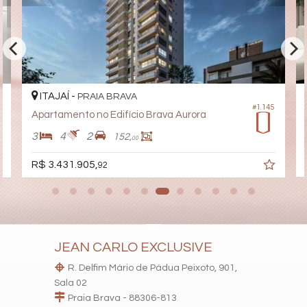
Portaria 24h
Portão Eletrônico
Playground
Pet Care
Automação Predial
Piscina Infantil
Bicicletário
ITAJAÍ -
Elevador
PRAIA BRAVA
#1.145
Pet Place
Apartamento no Edifício Brava Aurora
Coworking
Deck Molhado
3
4
2
152,
00
Solarium
Espaço Zen
R$ 3.431.905,
92
Pìscina Térmica
Sala de Reunião
Entrada para Banhistas
Hall Decorado e Mobiliado
Infra para Veículos Elétricos
Lounge
Estar Social
JEAN CARLO EXCLUSIVE
Acessibilidade para PNE
R. Delfim Mário de Pádua Peixoto, 901,
Sala 02
Praia Brava - 88306-813