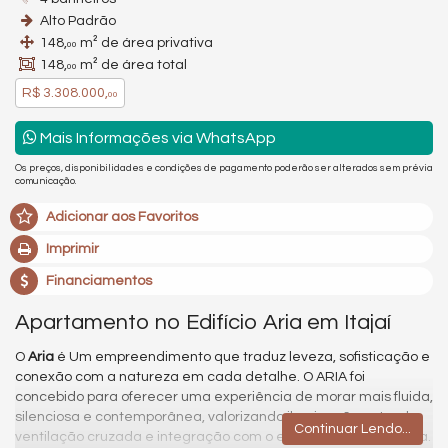
Alto Padrão
148,
m² de área privativa
00
148,
m² de área total
00
R$ 3.308.000,
00
Mais Informações via WhatsApp
Os preços, disponibilidades e condições de pagamento poderão ser alterados sem prévia
comunicação.
Adicionar aos Favoritos
Imprimir
Financiamentos
Apartamento no Edifício Aria em Itajaí
O
Aria
é Um empreendimento que traduz leveza, sofisticação e
conexão com a natureza em cada detalhe. O ARIA foi
concebido para oferecer uma experiência de morar mais fluida,
silenciosa e contemporânea, valorizando iluminação natural,
Continuar Lendo...
ventilação cruzada e integração com o entorno da Praia Brava.