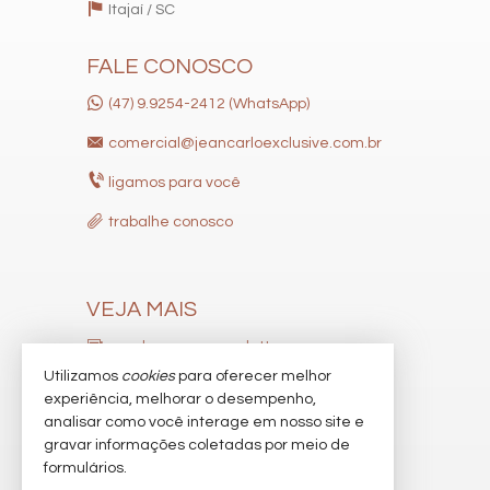
Itajaí /
SC
FALE CONOSCO
(47) 9.9254-2412 (WhatsApp)
comercial@jeancarloexclusive.com.br
ligamos para você
trabalhe conosco
VEJA MAIS
receba nosso newsletter
Utilizamos
cookies
para oferecer melhor
indicadores financeiros
experiência, melhorar o desempenho,
analisar como você interage em nosso site e
cadastre seu imóvel
gravar informações coletadas por meio de
imóveis favoritos
formulários.