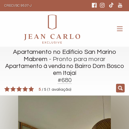
CRECI/SC 9537-J
Apartamento no Edifício San Marino
Mabrem
- Pronto para morar
Apartamento à venda no Bairro Dom Bosco
em Itajaí
#680
5
/
5
(
1
avaliação)