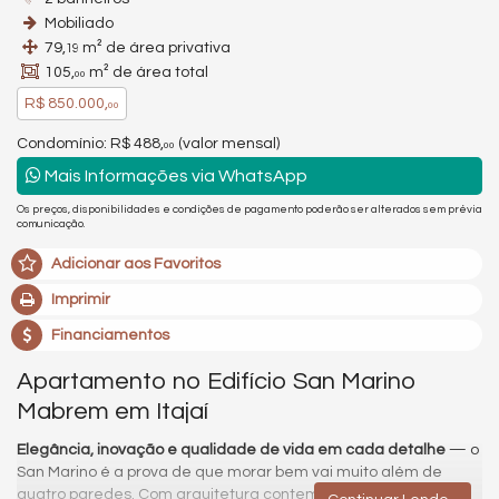
Mobiliado
79,
m² de área privativa
19
105,
m² de área total
00
R$ 850.000,
00
Condomínio: R$ 488,
(valor mensal)
00
Mais Informações via WhatsApp
Os preços, disponibilidades e condições de pagamento poderão ser alterados sem prévia
comunicação.
Adicionar aos Favoritos
Imprimir
Financiamentos
Apartamento no Edifício San Marino
Mabrem em Itajaí
Elegância, inovação e qualidade de vida em cada detalhe
— o
San Marino é a prova de que morar bem vai muito além de
quatro paredes. Com arquitetura contemporânea e