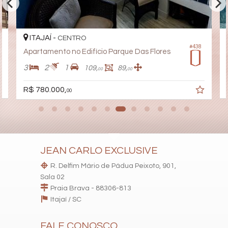
ITAJAÍ -
CENTRO
#438
Apartamento no Edifício Parque Das Flores
3
2
1
109,
89,
00
00
R$ 780.000,
00
JEAN CARLO EXCLUSIVE
R. Delfim Mário de Pádua Peixoto, 901,
Sala 02
Praia Brava - 88306-813
Itajaí /
SC
FALE CONOSCO