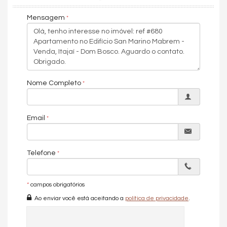
Piso porcelanato fosco nas áreas sociais.
Características do Imóvel
Mensagem
Área de Serviço
Sacada com Churrasqueira
Cozinha Americana
Closet
Banheiro Social
Sala de TV
Churrasqueira
Nome Completo
Piso Porcelanato
Piso Vinílico
Infra para Ar Split
Email
Andar Alto
Acabamento em Gesso
Móveis Planejados
Aceita Pet
Telefone
Características do Empreendimento
Salão de Festas
Cinema
*
campos obrigatórios
Piscina
Ao enviar você está aceitando a
política de privacidade
.
Espaço Gourmet
Portão Eletrônico
Playground
Piscina Infantil