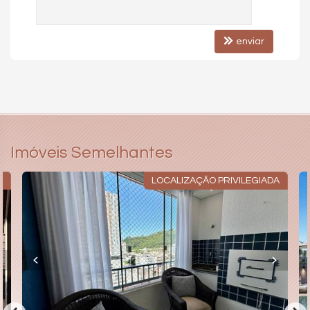
Bicicletário
Câmeras de Segurança
Elevador
enviar
RoofTop
Imóveis Semelhantes
P
LOCALIZAÇÃO PRIVILEGIADA