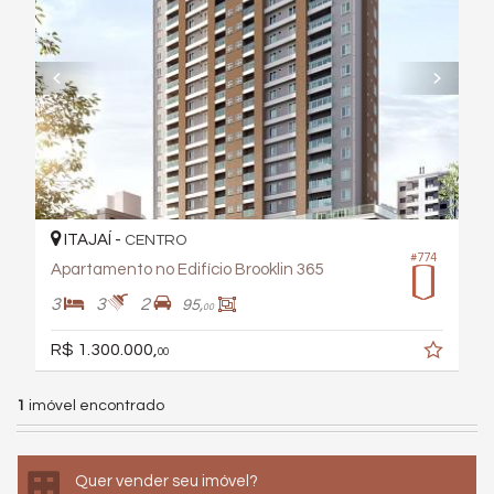
ITAJAÍ -
CENTRO
#774
Apartamento no Edifício Brooklin 365
3
3
2
95,
00
R$ 1.300.000,
00
1
imóvel encontrado
Quer vender seu imóvel?