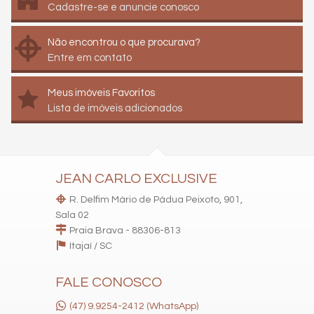
Cadastre-se e anuncie conosco
Não encontrou o que procurava?
Entre em contato
Meus imóveis Favoritos
Lista de imóveis adicionados
JEAN CARLO EXCLUSIVE
R. Delfim Mário de Pádua Peixoto, 901,
Sala 02
Praia Brava - 88306-813
Itajaí /
SC
FALE CONOSCO
(47) 9.9254-2412 (WhatsApp)