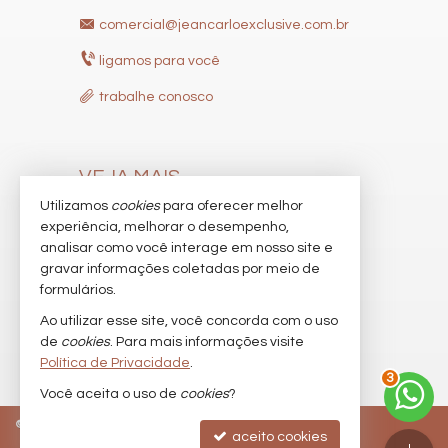
comercial@jeancarloexclusive.com.br
ligamos para você
trabalhe conosco
VEJA MAIS
Utilizamos
cookies
para oferecer melhor
receba nosso newsletter
experiência, melhorar o desempenho,
indicadores financeiros
analisar como você interage em nosso site e
gravar informações coletadas por meio de
cadastre seu imóvel
formulários.
imóveis favoritos
Ao utilizar esse site, você concorda com o uso
de
cookies
. Para mais informações visite
mapa de imóveis
Política de Privacidade
.
3
Você aceita o uso de
cookies
?
©
2026
CRECI/SC 9537-J
Política de Privacidade
aceito cookies